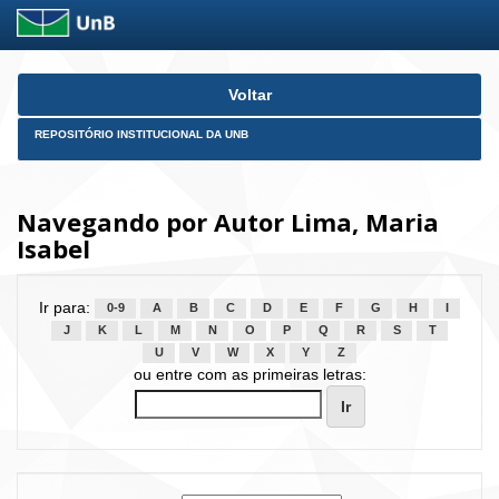
Skip
Voltar
navigation
REPOSITÓRIO INSTITUCIONAL DA UNB
Navegando por Autor Lima, Maria
Isabel
Ir para:
0-9
A
B
C
D
E
F
G
H
I
J
K
L
M
N
O
P
Q
R
S
T
U
V
W
X
Y
Z
ou entre com as primeiras letras: