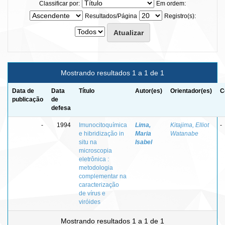
Classificar por:
Em ordem:
Resultados/Página
Registro(s):
Mostrando resultados 1 a 1 de 1
Data de
Data
Título
Autor(es)
Orientador(es)
C
publicação
de
defesa
-
1994
Imunocitoquímica
Lima,
Kitajima, Elliot
-
e hibridização in
Maria
Watanabe
situ na
Isabel
microscopia
eletrônica :
metodologia
complementar na
caracterização
de vírus e
viróides
Mostrando resultados 1 a 1 de 1