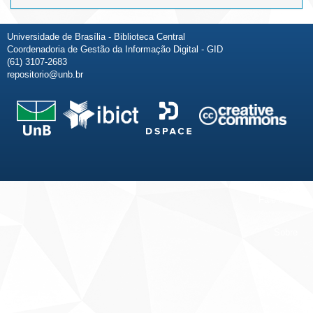
Universidade de Brasília - Biblioteca Central
Coordenadoria de Gestão da Informação Digital - GID
(61) 3107-2683
repositorio@unb.br
Fale conosco
Sobre