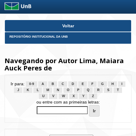
Skip
Voltar
navigation
REPOSITÓRIO INSTITUCIONAL DA UNB
Navegando por Autor Lima, Maiara
Auck Peres de
Ir para:
0-9
A
B
C
D
E
F
G
H
I
J
K
L
M
N
O
P
Q
R
S
T
U
V
W
X
Y
Z
ou entre com as primeiras letras: