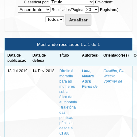
Classificar por:
Em ordem:
Resultados/Página
Registro(s):
Mostrando resultados 1 a 1 de 1
Data de
Data de
Título
Autor(es)
Orientador(es)
C
publicação
defesa
18-Jul-2019
14-Dez-2018
Direito à
Lima,
Castilho, Ela
-
moradia
Maiara
Wiecko
para as
Auck
Volkmer de
mulheres
Peres de
sob a
ótica da
autonomia
: trajetória
das
políticas
públicas
desde a
CF/88