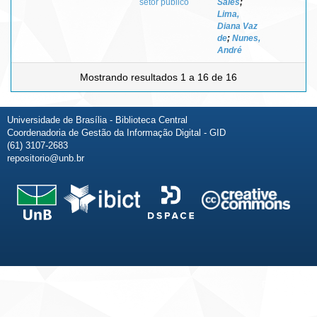
setor público
Sales
;
Lima,
Diana Vaz
de
;
Nunes,
André
Mostrando resultados 1 a 16 de 16
Universidade de Brasília - Biblioteca Central
Coordenadoria de Gestão da Informação Digital - GID
(61) 3107-2683
repositorio@unb.br
Fale conosco