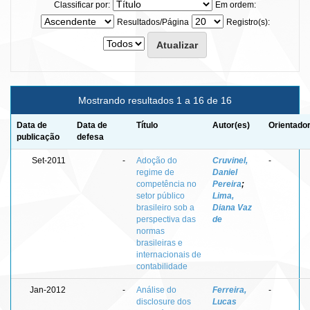
Classificar por:
Em ordem:
Resultados/Página
Registro(s):
Mostrando resultados 1 a 16 de 16
Data de
Data de
Título
Autor(es)
Orientador
publicação
defesa
Set-2011
-
Adoção do
Cruvinel,
-
regime de
Daniel
competência no
Pereira
;
setor público
Lima,
brasileiro sob a
Diana Vaz
perspectiva das
de
normas
brasileiras e
internacionais de
contabilidade
Jan-2012
-
Análise do
Ferreira,
-
disclosure dos
Lucas