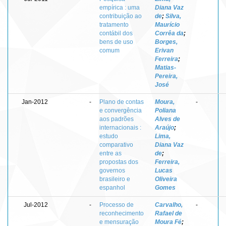
empírica : uma
Diana Vaz
contribuição ao
de
;
Silva,
tratamento
Maurício
contábil dos
Corrêa da
;
bens de uso
Borges,
comum
Erivan
Ferreira
;
Matias-
Pereira,
José
Jan-2012
-
Plano de contas
Moura,
-
e convergência
Poliana
aos padrões
Alves de
internacionais :
Araújo
;
estudo
Lima,
comparativo
Diana Vaz
entre as
de
;
propostas dos
Ferreira,
governos
Lucas
brasileiro e
Oliveira
espanhol
Gomes
Jul-2012
-
Processo de
Carvalho,
-
reconhecimento
Rafael de
e mensuração
Moura Fé
;