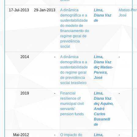
17-Jul-2013
29-Jan-2013
A dinâmica
Lima,
Matias-Per
demográfica e a
Diana Vaz
José
sustentabilidade
de
do modelo de
financiamento do
regime geral de
previdência
social
2014
-
A dinâmica
Lima,
-
demográfica e a
Diana Vaz
sustentabilidade
de
;
Matias-
do regime geral
Pereira,
de previdência
José
social brasileiro
2019
-
Financial
Lima,
-
resilience of
Diana Vaz
municipal civil
de
;
Aquino,
servants’
André
pension funds
Carlos
Busanelli
de
Mai-2012
-
O impacto do
Lima,
-