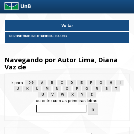
Skip
Voltar
navigation
REPOSITÓRIO INSTITUCIONAL DA UNB
Navegando por Autor Lima, Diana
Vaz de
Ir para:
0-9
A
B
C
D
E
F
G
H
I
J
K
L
M
N
O
P
Q
R
S
T
U
V
W
X
Y
Z
ou entre com as primeiras letras: