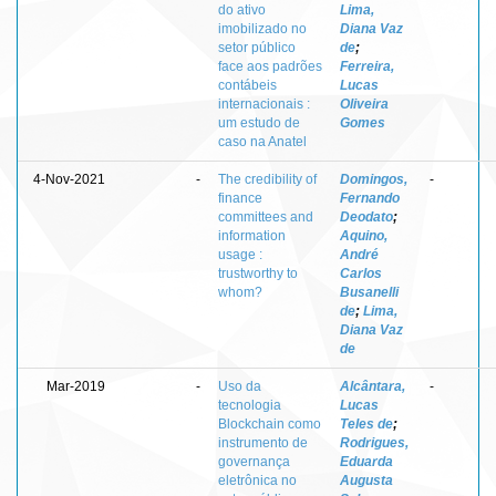
do ativo
Lima,
imobilizado no
Diana Vaz
setor público
de
;
face aos padrões
Ferreira,
contábeis
Lucas
internacionais :
Oliveira
um estudo de
Gomes
caso na Anatel
4-Nov-2021
-
The credibility of
Domingos,
-
finance
Fernando
committees and
Deodato
;
information
Aquino,
usage :
André
trustworthy to
Carlos
whom?
Busanelli
de
;
Lima,
Diana Vaz
de
Mar-2019
-
Uso da
Alcântara,
-
tecnologia
Lucas
Blockchain como
Teles de
;
instrumento de
Rodrigues,
governança
Eduarda
eletrônica no
Augusta