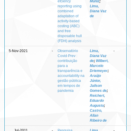
efciency
Muniz
;
reporting using
Lima,
combined
Diana Vaz
adaptation of
de
activity-based
costing (ABC)
and free
disposable hull
(FDH) analysis
5-Nov-2021
-
Observatório
Lima,
-
Covid-Prev :
Diana Vaz
contribuição
de
;
Wilbert,
para a
Marcelo
transparência e
Driemeyer
;
accountability na
Araújo
gestão pública
Júnior,
em tempos de
Jailson
pandemia
Gomes de
;
Reichert,
Eduardo
Augusto
;
Castro,
Allan
Ribeiro de
Jul-2011
-
Pesquisa
Lima,
-