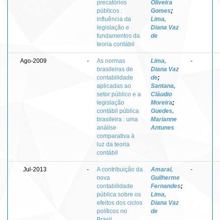
precatórios
Oliveira
públicos :
Gomes
;
influência da
Lima,
legislação e
Diana Vaz
fundamentos da
de
teoria contábil
Ago-2009
-
As normas
Lima,
-
brasileiras de
Diana Vaz
contabilidade
de
;
aplicadas ao
Santana,
setor público e a
Cláudio
legislação
Moreira
;
contábil pública
Guedes,
brasileira : uma
Marianne
análise
Antunes
comparativa à
luz da teoria
contábil
Jul-2013
-
A contribuição da
Amaral,
-
nova
Guilherme
contabilidade
Fernandes
;
pública sobre os
Lima,
efeitos dos ciclos
Diana Vaz
políticos no
de
Brasil