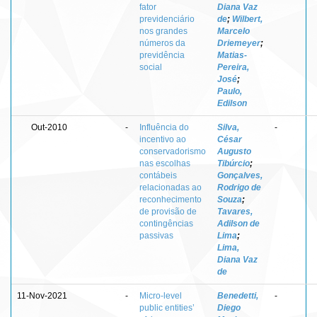
fator
Diana Vaz
previdenciário
de
;
Wilbert,
nos grandes
Marcelo
números da
Driemeyer
;
previdência
Matias-
social
Pereira,
José
;
Paulo,
Edilson
Out-2010
-
Influência do
Silva,
-
incentivo ao
César
conservadorismo
Augusto
nas escolhas
Tibúrcio
;
contábeis
Gonçalves,
relacionadas ao
Rodrigo de
reconhecimento
Souza
;
de provisão de
Tavares,
contingências
Adilson de
passivas
Lima
;
Lima,
Diana Vaz
de
11-Nov-2021
-
Micro-level
Benedetti,
-
public entities’
Diego