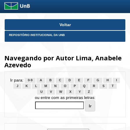
Skip
Voltar
navigation
REPOSITÓRIO INSTITUCIONAL DA UNB
Navegando por Autor Lima, Anabele
Azevedo
Ir para:
0-9
A
B
C
D
E
F
G
H
I
J
K
L
M
N
O
P
Q
R
S
T
U
V
W
X
Y
Z
ou entre com as primeiras letras: