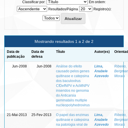
Classificar por:
Em ordem:
Resultados/Página
Registro(s):
Mostrando resultados 1 a 2 de 2
Data de
Data de
Título
Autor(es)
Orientad
publicação
defesa
Jun-2008
Jun-2008
Análise do efeito
Lima,
Ribeiro,
causado pelos genes
Anabele
Bergma
quitinase e catepsina
Azevedo
Morais
dos baculovírus
CfDefNPV e AcMNPV
inseridos no genoma
do Anticarsia
gemmatalis multiple
nucleopolyhedrovirus
21-Mai-2013
25-Fev-2013
O papel das enzimas
Lima,
Ribeiro,
quitinase e catepsina
Anabele
Bergma
na patologia viral de
Azevedo
Morais