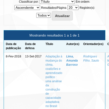
Classificar por:
Em ordem:
Resultados/Página
Registro(s):
Mostrando resultados 1 a 1 de 1
Data de
Data de
Título
Autor(es)
Orientador(es)
C
publicação
defesa
8-Fev-2018
13-Set-2017
Adaptação à
Lima,
Rodrigues
A
mudança do
Amanda
Filho, Saulo
M
clima,
Barroso
G
coalizões e
aprendizado
político :
uma análise
da
construção
de
capacidade
adaptativa
no Brasil