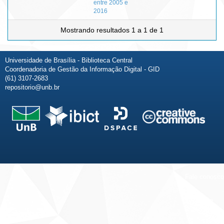
entre 2005 e
2016
Mostrando resultados 1 a 1 de 1
Universidade de Brasília - Biblioteca Central
Coordenadoria de Gestão da Informação Digital - GID
(61) 3107-2683
repositorio@unb.br
Fale conosco
Sobre