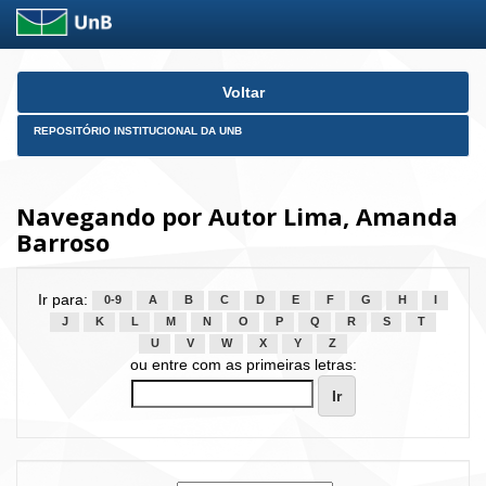
Skip
Voltar
navigation
REPOSITÓRIO INSTITUCIONAL DA UNB
Navegando por Autor Lima, Amanda
Barroso
Ir para:
0-9
A
B
C
D
E
F
G
H
I
J
K
L
M
N
O
P
Q
R
S
T
U
V
W
X
Y
Z
ou entre com as primeiras letras: