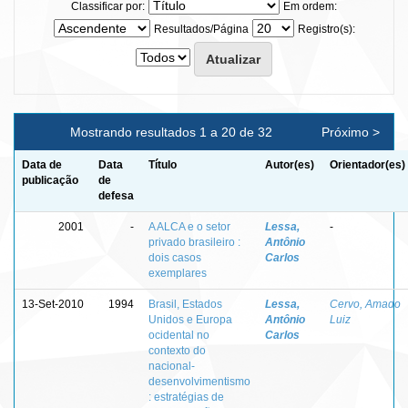
Classificar por:
Em ordem:
Resultados/Página
Registro(s):
Mostrando resultados 1 a 20 de 32
Próximo >
Data de
Data
Título
Autor(es)
Orientador(es)
publicação
de
defesa
2001
-
A ALCA e o setor
Lessa,
-
privado brasileiro :
Antônio
dois casos
Carlos
exemplares
13-Set-2010
1994
Brasil, Estados
Lessa,
Cervo, Amado
Unidos e Europa
Antônio
Luiz
ocidental no
Carlos
contexto do
nacional-
desenvolvimentismo
: estratégias de