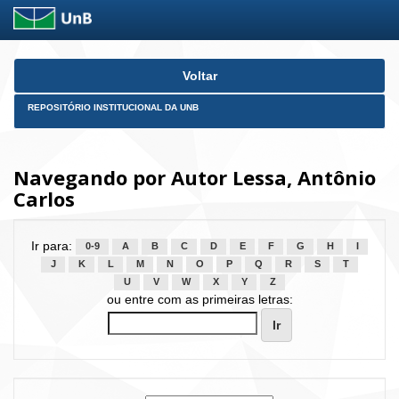
Skip
Voltar
navigation
REPOSITÓRIO INSTITUCIONAL DA UNB
Navegando por Autor Lessa, Antônio
Carlos
Ir para:
0-9
A
B
C
D
E
F
G
H
I
J
K
L
M
N
O
P
Q
R
S
T
U
V
W
X
Y
Z
ou entre com as primeiras letras: