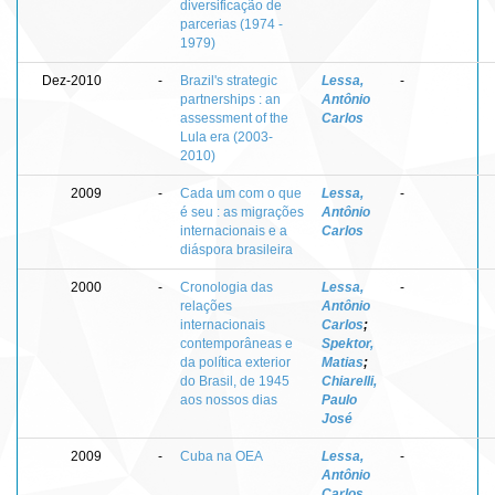
diversificação de
parcerias (1974 -
1979)
Dez-2010
-
Brazil's strategic
Lessa,
-
partnerships : an
Antônio
assessment of the
Carlos
Lula era (2003-
2010)
2009
-
Cada um com o que
Lessa,
-
é seu : as migrações
Antônio
internacionais e a
Carlos
diáspora brasileira
2000
-
Cronologia das
Lessa,
-
relações
Antônio
internacionais
Carlos
;
contemporâneas e
Spektor,
da política exterior
Matias
;
do Brasil, de 1945
Chiarelli,
aos nossos dias
Paulo
José
2009
-
Cuba na OEA
Lessa,
-
Antônio
Carlos