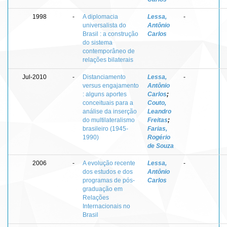
1998
-
A diplomacia
Lessa,
-
universalista do
Antônio
Brasil : a construção
Carlos
do sistema
contemporâneo de
relações bilaterais
Jul-2010
-
Distanciamento
Lessa,
-
versus engajamento
Antônio
: alguns aportes
Carlos
;
conceituais para a
Couto,
análise da inserção
Leandro
do multilateralismo
Freitas
;
brasileiro (1945-
Farias,
1990)
Rogério
de Souza
2006
-
A evolução recente
Lessa,
-
dos estudos e dos
Antônio
programas de pós-
Carlos
graduação em
Relações
Internacionais no
Brasil