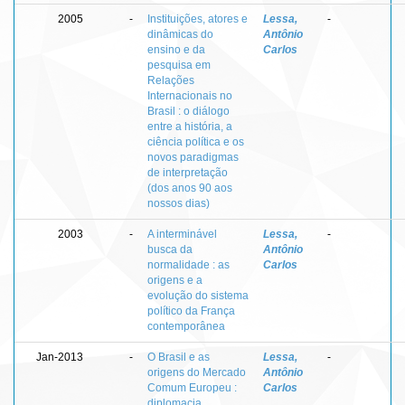
2005
-
Instituições, atores e
Lessa,
-
dinâmicas do
Antônio
ensino e da
Carlos
pesquisa em
Relações
Internacionais no
Brasil : o diálogo
entre a história, a
ciência política e os
novos paradigmas
de interpretação
(dos anos 90 aos
nossos dias)
2003
-
A interminável
Lessa,
-
busca da
Antônio
normalidade : as
Carlos
origens e a
evolução do sistema
político da França
contemporânea
Jan-2013
-
O Brasil e as
Lessa,
-
origens do Mercado
Antônio
Comum Europeu :
Carlos
diplomacia,