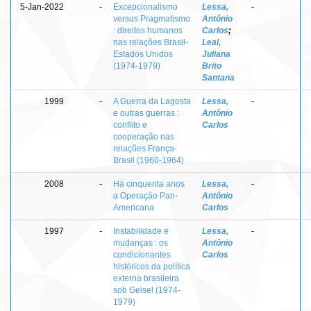
5-Jan-2022
-
Excepcionalismo
Lessa,
-
versus Pragmatismo
Antônio
: direitos humanos
Carlos
;
nas relações Brasil-
Leal,
Estados Unidos
Juliana
(1974-1979)
Brito
Santana
1999
-
A Guerra da Lagosta
Lessa,
-
e outras guerras :
Antônio
conflito e
Carlos
cooperação nas
relações França-
Brasil (1960-1964)
2008
-
Há cinquenta anos
Lessa,
-
a Operação Pan-
Antônio
Americana
Carlos
1997
-
Instabilidade e
Lessa,
-
mudanças : os
Antônio
condicionantes
Carlos
históricos da política
externa brasileira
sob Geisel (1974-
1979)