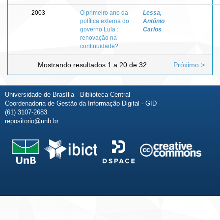
2003
-
O primeiro ano da
Lessa,
-
política externa do
Antônio
governo Lula :
Carlos
renovação na
continuidade?
Mostrando resultados 1 a 20 de 32
Próximo >
Universidade de Brasília - Biblioteca Central
Coordenadoria de Gestão da Informação Digital - GID
(61) 3107-2683
repositorio@unb.br
Fale conosco