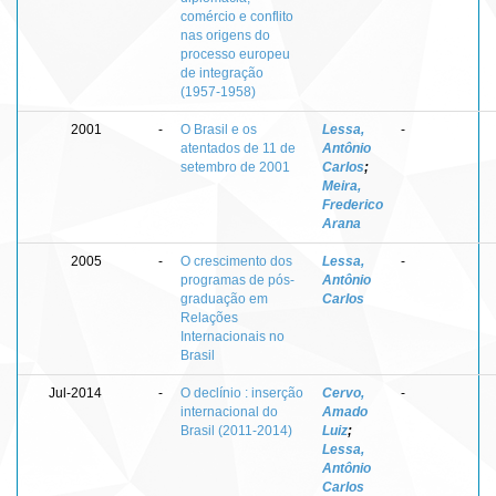
comércio e conflito
nas origens do
processo europeu
de integração
(1957-1958)
2001
-
O Brasil e os
Lessa,
-
atentados de 11 de
Antônio
setembro de 2001
Carlos
;
Meira,
Frederico
Arana
2005
-
O crescimento dos
Lessa,
-
programas de pós-
Antônio
graduação em
Carlos
Relações
Internacionais no
Brasil
Jul-2014
-
O declínio : inserção
Cervo,
-
internacional do
Amado
Brasil (2011-2014)
Luiz
;
Lessa,
Antônio
Carlos