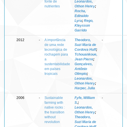
fonte de
Leonardos,
nutrientes
Othon Henry
;
Rocha,
Edinaldo
Lyra
;
Rego,
Kleysson
Garrido
2012
-
A importância
Theodoro,
-
de uma rede
Suzi Maria de
tecnológica de
Cordova Huff
;
rochagem para
Tchouankoue,
a
Jean Pierre
;
sustentabilidade
Gonçalves,
em países
Antônio
tropicais
Olimpio
;
Leonardos,
Othon Henry
;
Harper, Julia
2006
-
Sustainable
Fyfe, William
-
farming with
S.
;
native rocks :
Leonardos,
the transition
Othon Henry
;
without
Theodoro,
revolution
Suzi Maria de
Cordova Huff