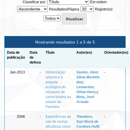
Classificar por:
Em ordem:
Resultados/Página
Registro(s):
Mostrando resultados 1 a 5 de 5
Data de
Data
Título
Autor(es)
Orientador(es)
publicação
de
defesa
Jan-2013
-
Alimentação
Santos, Alem
-
urbana e a
Silvia Marinho
pegada
dos
;
ecológica do
Leonardos,
consumo de
Othon Henry
;
carne bovina na
Mota, José
cidade de
Aroudo
Parintins
2006
-
Experiências de
Theodoro,
-
uso de rochas
Suzi Maria de
silicáticas como
Cordova Huff
;