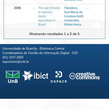
2006
-
The use of rocks
Theodoro,
-
to improve
Suzi Maria de
family
Cordova Huff
;
agriculture in
Leonardos,
Brazil
Othon Henry
Mostrando resultados 1 a 5 de 5
Universidade de Brasília - Biblioteca Central
Coordenadoria de Gestão da Informação Digital - GID
(61) 3107-2683
repositorio@unb.br
Fale conosco