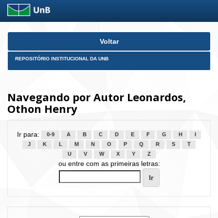
Skip
Voltar
navigation
REPOSITÓRIO INSTITUCIONAL DA UNB
Navegando por Autor Leonardos,
Othon Henry
Ir para:
0-9
A
B
C
D
E
F
G
H
I
J
K
L
M
N
O
P
Q
R
S
T
U
V
W
X
Y
Z
ou entre com as primeiras letras: