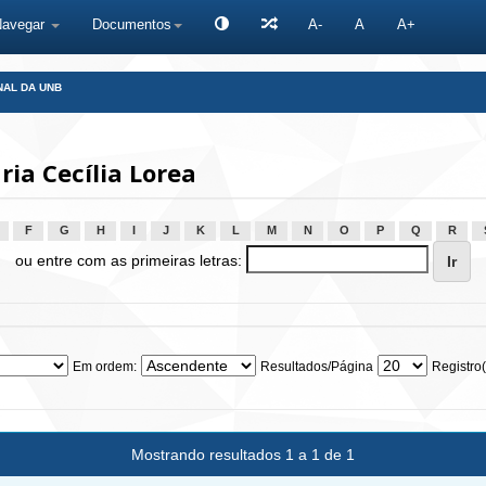
Navegar
Documentos
A-
A
A+
NAL DA UNB
ia Cecília Lorea
F
G
H
I
J
K
L
M
N
O
P
Q
R
ou entre com as primeiras letras:
Em ordem:
Resultados/Página
Registro(
Mostrando resultados 1 a 1 de 1