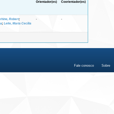
Orientador(es)
Coorientador(es)
rhine, Robert
;
-
-
na
;
Leite, Maria Cecília
Fale conosco
Sobre