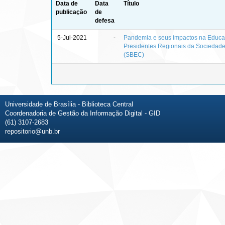
Data de
Data
Título
publicação
de
defesa
5-Jul-2021
-
Pandemia e seus impactos na Educaçã
Presidentes Regionais da Sociedad
(SBEC)
Universidade de Brasília - Biblioteca Central
Coordenadoria de Gestão da Informação Digital - GID
(61) 3107-2683
repositorio@unb.br