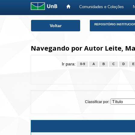
Comunidades e Coleções
Skip
REPOSITÓRIO INSTITUCIO
Voltar
navigation
Navegando por Autor Leite, Mar
Ir para:
0-9
A
B
C
D
E
Classificar por: