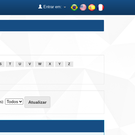
Entrar em:
S
T
U
V
W
X
Y
Z
s):