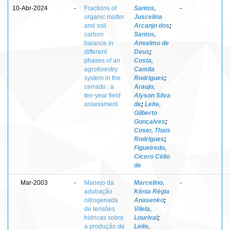
10-Abr-2024
-
Fractions of
Santos,
-
organic matter
Juscelina
and soil
Arcanjo dos
;
carbon
Santos,
balance in
Anselmo de
different
Deus
;
phases of an
Costa,
agroforestry
Camila
system in the
Rodrigues
;
cerrado : a
Araujo,
ten-year field
Alyson Silva
assessment
de
;
Leite,
Gilberto
Gonçalves
;
Coser, Thais
Rodrigues
;
Figueiredo,
Cícero Célio
de
Mar-2003
-
Manejo da
Marcelino,
-
adubação
Kênia Régia
nitrogenada
Anasenko
;
de tensões
Vilela,
hídricas sobre
Lourival
;
a produção de
Leite,