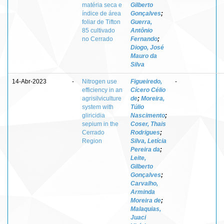
matéria seca e
Gilberto
índice de área
Gonçalves
;
foliar de Tifton
Guerra,
85 cultivado
Antônio
no Cerrado
Fernando
;
Diogo, José
Mauro da
Silva
14-Abr-2023
-
Nitrogen use
Figueiredo,
-
efficiency in an
Cícero Célio
agrisilviculture
de
;
Moreira,
system with
Túlio
gliricidia
Nascimento
;
sepium in the
Coser, Thais
Cerrado
Rodrigues
;
Region
Silva, Letícia
Pereira da
;
Leite,
Gilberto
Gonçalves
;
Carvalho,
Arminda
Moreira de
;
Malaquias,
Juaci