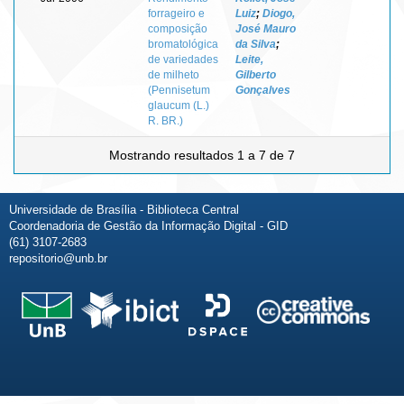
forrageiro e
Luiz
;
Diogo,
composição
José Mauro
bromatológica
da Silva
;
de variedades
Leite,
de milheto
Gilberto
(Pennisetum
Gonçalves
glaucum (L.)
R. BR.)
Mostrando resultados 1 a 7 de 7
Universidade de Brasília - Biblioteca Central
Coordenadoria de Gestão da Informação Digital - GID
(61) 3107-2683
repositorio@unb.br