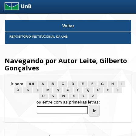
Skip
Voltar
navigation
REPOSITÓRIO INSTITUCIONAL DA UNB
Navegando por Autor Leite, Gilberto
Gonçalves
Ir para:
0-9
A
B
C
D
E
F
G
H
I
J
K
L
M
N
O
P
Q
R
S
T
U
V
W
X
Y
Z
ou entre com as primeiras letras: