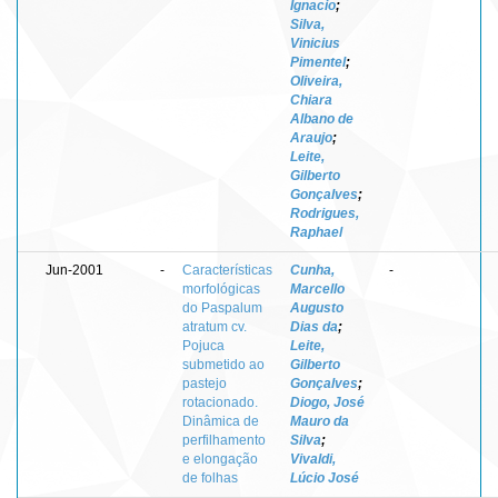
Ignacio
;
Silva,
Vinicius
Pimentel
;
Oliveira,
Chiara
Albano de
Araujo
;
Leite,
Gilberto
Gonçalves
;
Rodrigues,
Raphael
Jun-2001
-
Características
Cunha,
-
morfológicas
Marcello
do Paspalum
Augusto
atratum cv.
Dias da
;
Pojuca
Leite,
submetido ao
Gilberto
pastejo
Gonçalves
;
rotacionado.
Diogo, José
Dinâmica de
Mauro da
perfilhamento
Silva
;
e elongação
Vivaldi,
de folhas
Lúcio José