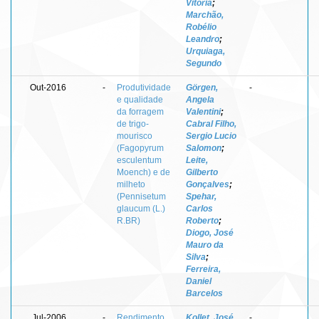
Vitória
;
Marchão,
Robélio
Leandro
;
Urquiaga,
Segundo
Out-2016
-
Produtividade
Görgen,
-
e qualidade
Angela
da forragem
Valentini
;
de trigo-
Cabral Filho,
mourisco
Sergio Lucio
(Fagopyrum
Salomon
;
esculentum
Leite,
Moench) e de
Gilberto
milheto
Gonçalves
;
(Pennisetum
Spehar,
glaucum (L.)
Carlos
R.BR)
Roberto
;
Diogo, José
Mauro da
Silva
;
Ferreira,
Daniel
Barcelos
Jul-2006
-
Rendimento
Kollet, José
-