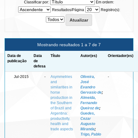
Classificar por:
Em ordem:
Resultados/Página
Registro(s):
Mostrando resultados 1 a 7 de 7
Data de
Data
Título
Autor(es)
Orientador(es)
publicação
de
defesa
Jul-2015
-
Asymmetries
Oliveira,
-
and
José
similarities in
Evandro
horse
Gervasio de
;
production in
Almeida,
the Southern
Fernando
of Brazil and
Queiroz de
;
Argentina:
Guedes,
productivity,
Cezar
health and
Augusto
trade aspects
Miranda
;
Trigo, Pablo