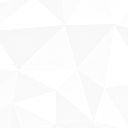
Fale conosco
Sobre