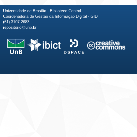
Universidade de Brasília - Biblioteca Central
Coordenadoria de Gestão da Informação Digital - GID
(61) 3107-2683
repositorio@unb.br
Fale conosco
Sobre