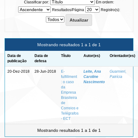
Classificar por:
Em ordem:
Resultados/Página
Registro(s):
Mostrando resultados 1 a 1 de 1
Data de
Data de
Título
Autor(es)
Orientador(es)
publicação
defesa
20-Dez-2018
28-Jun-2018
E-
Leite, Ana
Guarnieri,
fulfillment
Caroline
Patrícia
: o caso
Nascimento
da
Empresa
Brasileira
de
Correios e
Telégrafos
- ECT
Mostrando resultados 1 a 1 de 1