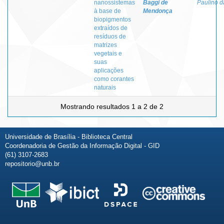
nanossistemas
Baggi de
Paulino d
à base de
Mendonça
biopigmentos
extraídos de
resíduos de
matrizes
vegetais e
suas
aplicações
como corantes
naturais
Mostrando resultados 1 a 2 de 2
Universidade de Brasília - Biblioteca Central
Coordenadoria de Gestão da Informação Digital - GID
(61) 3107-2683
repositorio@unb.br