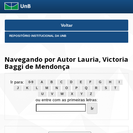
Skip
Voltar
navigation
REPOSITÓRIO INSTITUCIONAL DA UNB
Navegando por Autor Lauria, Victoria
Baggi de Mendonça
Ir para:
0-9
A
B
C
D
E
F
G
H
I
J
K
L
M
N
O
P
Q
R
S
T
U
V
W
X
Y
Z
ou entre com as primeiras letras: