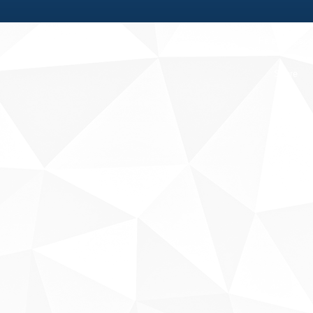
Fale conosco
Sobre