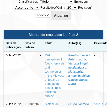
Classificar por:
Em ordem:
Resultados/Página
Registro(s):
Mostrando resultados 1 a 2 de 2
Data de
Data de
Título
Autor(es)
Orientado
publicação
defesa
4-Jan-2022
-
Risk
Rembischevski,
-
perception of
Peter
;
Lauria,
food chemicals
Victoria Baggi
and
de Mendonça
;
technologies
Mota, Luiza
in the Midwest
Ismael da Silva
;
of Brazil : a
Caldas, Eloisa
population-
Dutra
based cross-
sectional
survey
7-Jan-2022
21-Out-2021
Síntese de
Lauria, Victoria
Silva, Lu