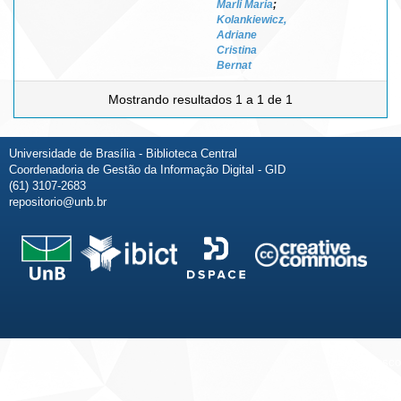
Marli Maria
;
Kolankiewicz,
Adriane
Cristina
Bernat
Mostrando resultados 1 a 1 de 1
Universidade de Brasília - Biblioteca Central
Coordenadoria de Gestão da Informação Digital - GID
(61) 3107-2683
repositorio@unb.br
Fale conosco