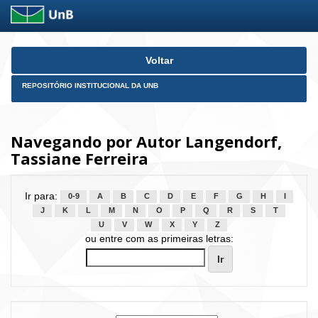
Skip
Voltar
navigation
REPOSITÓRIO INSTITUCIONAL DA UNB
Navegando por Autor Langendorf,
Tassiane Ferreira
Ir para:
0-9
A
B
C
D
E
F
G
H
I
J
K
L
M
N
O
P
Q
R
S
T
U
V
W
X
Y
Z
ou entre com as primeiras letras: