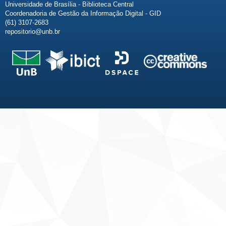
Universidade de Brasília - Biblioteca Central
Coordenadoria de Gestão da Informação Digital - GID
(61) 3107-2683
repositorio@unb.br
Fale conosco
Sobre