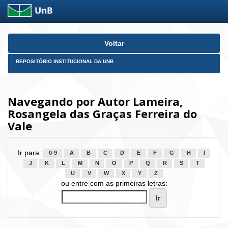
Skip
Voltar
navigation
REPOSITÓRIO INSTITUCIONAL DA UNB
Navegando por Autor Lameira,
Rosangela das Graças Ferreira do
Vale
Ir para:
0-9
A
B
C
D
E
F
G
H
I
J
K
L
M
N
O
P
Q
R
S
T
U
V
W
X
Y
Z
ou entre com as primeiras letras: