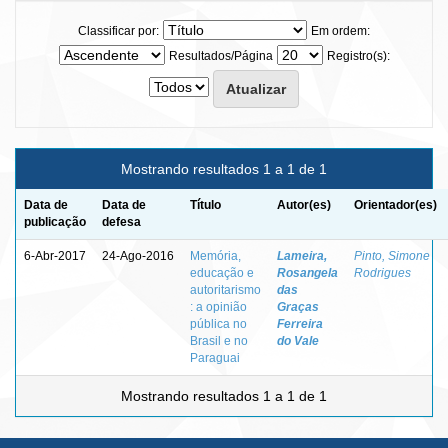
Classificar por:
Em ordem:
Resultados/Página
Registro(s):
Mostrando resultados 1 a 1 de 1
Data de
Data de
Título
Autor(es)
Orientador(es)
publicação
defesa
6-Abr-2017
24-Ago-2016
Memória,
Lameira,
Pinto, Simone
educação e
Rosangela
Rodrigues
autoritarismo
das
: a opinião
Graças
pública no
Ferreira
Brasil e no
do Vale
Paraguai
Mostrando resultados 1 a 1 de 1