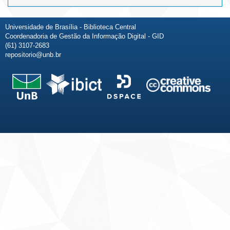
Universidade de Brasília - Biblioteca Central
Coordenadoria de Gestão da Informação Digital - GID
(61) 3107-2683
repositorio@unb.br
Fale conosco
Sobre