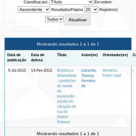
Classificar por:
Em ordem:
Resultados/Página
Registro(s):
Mostrando resultados 1 a 1 de 1
Data de
Data de
Título
Autor(es)
Orientador(es)
C
publicação
defesa
5-Jul-2012
13-Fev-2012
Bioética e
Lacerda,
Monteiro,
-
diversidade
Tammy
Pedro Sadi
: condições
Ferreira
de saúde
de
da
população
adulta em
situação de
rua do
Distrito
Federal
Mostrando resultados 1 a 1 de 1