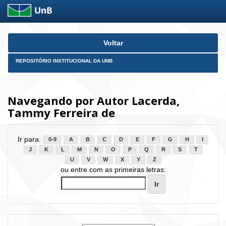
Skip
Voltar
navigation
REPOSITÓRIO INSTITUCIONAL DA UNB
Navegando por Autor Lacerda,
Tammy Ferreira de
Ir para:
0-9
A
B
C
D
E
F
G
H
I
J
K
L
M
N
O
P
Q
R
S
T
U
V
W
X
Y
Z
ou entre com as primeiras letras: