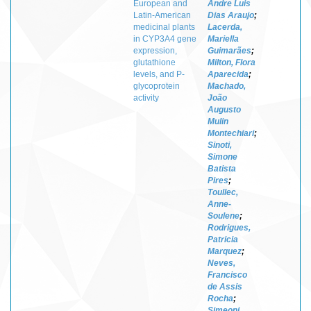
European and
Andre Luis
Latin-American
Dias Araujo
;
medicinal plants
Lacerda,
in CYP3A4 gene
Mariella
expression,
Guimarães
;
glutathione
Milton, Flora
levels, and P-
Aparecida
;
glycoprotein
Machado,
activity
João
Augusto
Mulin
Montechiari
;
Sinoti,
Simone
Batista
Pires
;
Toullec,
Anne-
Soulene
;
Rodrigues,
Patricia
Marquez
;
Neves,
Francisco
de Assis
Rocha
;
Simeoni,