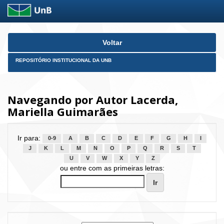
Skip
Voltar
navigation
REPOSITÓRIO INSTITUCIONAL DA UNB
Navegando por Autor Lacerda,
Mariella Guimarães
Ir para:
0-9
A
B
C
D
E
F
G
H
I
J
K
L
M
N
O
P
Q
R
S
T
U
V
W
X
Y
Z
ou entre com as primeiras letras: