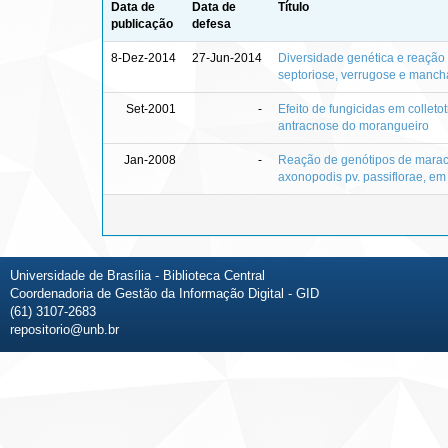
Data de
Data de
Título
publicação
defesa
8-Dez-2014
27-Jun-2014
Diversidade genética e reação
septoriose, verrugose e manc
Set-2001
-
Efeito de fungicidas em colleto
antracnose do morangueiro
Jan-2008
-
Reação de genótipos de mara
axonopodis pv. passiflorae, e
Universidade de Brasília - Biblioteca Central
Coordenadoria de Gestão da Informação Digital - GID
(61) 3107-2683
repositorio@unb.br