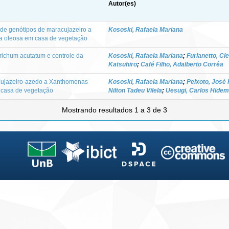
Autor(es)
 de genótipos de maracujazeiro a
Kososki, Rafaela Mariana
ha oleosa em casa de vegetação
trichum acutatum e controle da
Kososki, Rafaela Mariana
;
Furlanetto, Cl
Katsuhiro
;
Café Filho, Adalberto Corrêa
cujazeiro-azedo a Xanthomonas
Kososki, Rafaela Mariana
;
Peixoto, José
m casa de vegetação
Nilton Tadeu Vilela
;
Uesugi, Carlos Hidem
Mostrando resultados 1 a 3 de 3