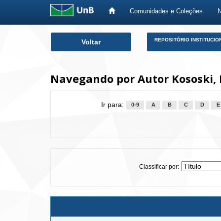
Comunidades e Coleções
Skip
REPOSITÓRIO INSTITUCIO
Voltar
navigation
Navegando por Autor Kososki,
Ir para:
0-9
A
B
C
D
E
Classificar por: