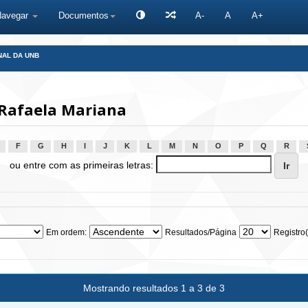
Navegar
Documentos
A-
A
A+
NAL DA UNB
 Rafaela Mariana
F
G
H
I
J
K
L
M
N
O
P
Q
R
ou entre com as primeiras letras:
Em ordem:
Resultados/Página
Registro(
Mostrando resultados 1 a 3 de 3