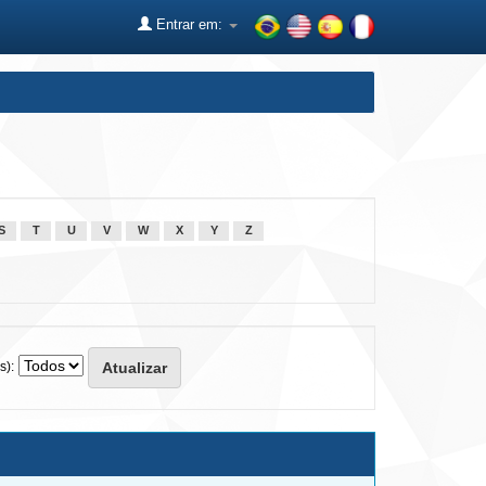
Entrar em:
S
T
U
V
W
X
Y
Z
s):