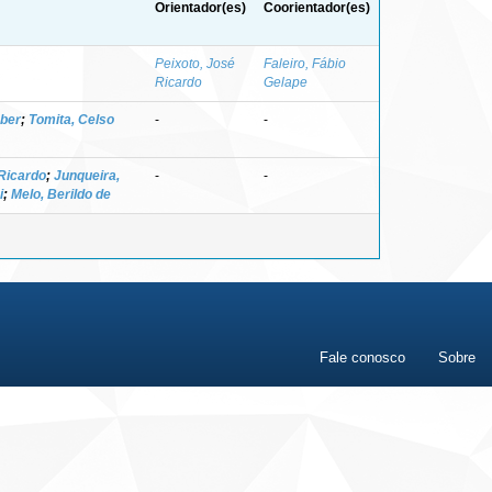
Orientador(es)
Coorientador(es)
Peixoto, José
Faleiro, Fábio
Ricardo
Gelape
eber
;
Tomita, Celso
-
-
 Ricardo
;
Junqueira,
-
-
i
;
Melo, Berildo de
Fale conosco
Sobre