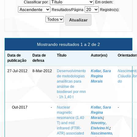
Classificar por:
Em ordem:
Resultados/Página
Registro(s):
Mostrando resultados 1 a 2 de 2
Data de
Data de
Título
Autor(es)
Orientador
publicação
defesa
27-Jul-2012
8-Mar-2012
Desenvolvimento
Kollar, Sara
Nascimento
de metodologias
Regina
Cláudia Jo
analíticas para
Morais
do
análise de
biodiesel por rmn
- 1h 1,40 t
Out-2017
-
Nuclear
Kollar, Sara
-
magnetic
Regina
resonance (1.40
Morais
;
T) and mid
Novotny,
infrared (FTIR-
Etelvino H.
;
ATR) associated
Nascimento,