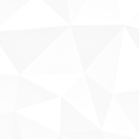
Fale conosco
Sobre