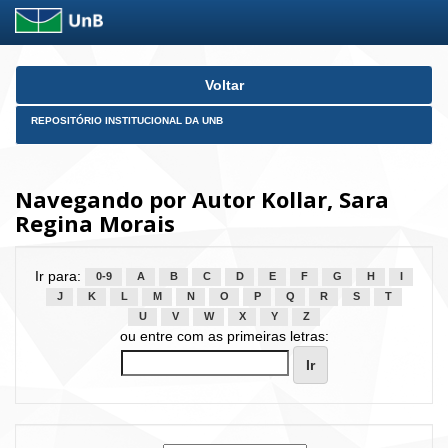
Skip
Voltar
navigation
REPOSITÓRIO INSTITUCIONAL DA UNB
Navegando por Autor Kollar, Sara
Regina Morais
Ir para:
0-9
A
B
C
D
E
F
G
H
I
J
K
L
M
N
O
P
Q
R
S
T
U
V
W
X
Y
Z
ou entre com as primeiras letras: