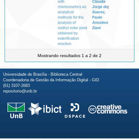
with
Cláudia
chemometrics as
Jorge do
;
analytical
Suarez,
methods for the
Paulo
analysis of
Anselmo
methyl ester yield
Ziani
obtained by
esterification
reaction
Mostrando resultados 1 a 2 de 2
Universidade de Brasília - Biblioteca Central
Coordenadoria de Gestão da Informação Digital - GID
(61) 3107-2683
repositorio@unb.br