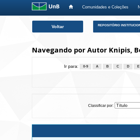
Comunidades e Coleções
Skip
REPOSITÓRIO INSTITUCIO
Voltar
navigation
Navegando por Autor Knipis, 
Ir para:
0-9
A
B
C
D
E
Classificar por: