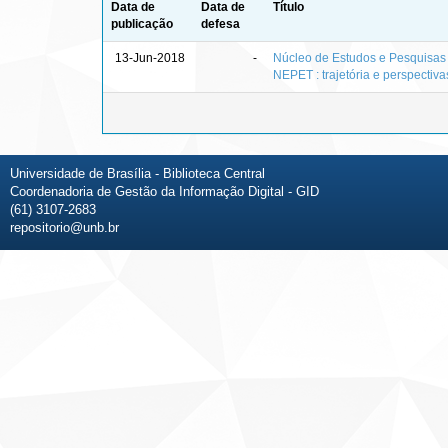
Data de
Data de
Título
publicação
defesa
13-Jun-2018
-
Núcleo de Estudos e Pesquisas
NEPET : trajetória e perspectiva
Universidade de Brasília - Biblioteca Central
Coordenadoria de Gestão da Informação Digital - GID
(61) 3107-2683
repositorio@unb.br