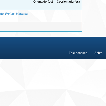
Orientador(es)
Coorientador(es)
rdo
;
Freitas, Maria da
-
-
Fale conosco
Sobre