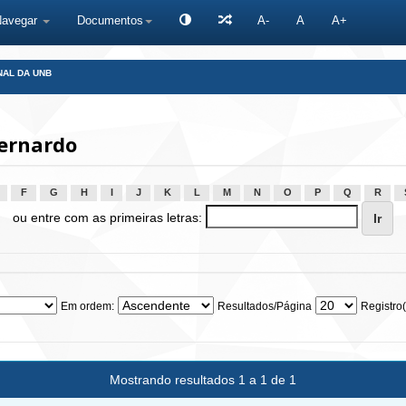
Navegar
Documentos
A-
A
A+
NAL DA UNB
Bernardo
F
G
H
I
J
K
L
M
N
O
P
Q
R
ou entre com as primeiras letras:
Em ordem:
Resultados/Página
Registro(
Mostrando resultados 1 a 1 de 1