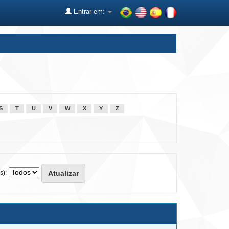
Entrar em:
S
T
U
V
W
X
Y
Z
s):