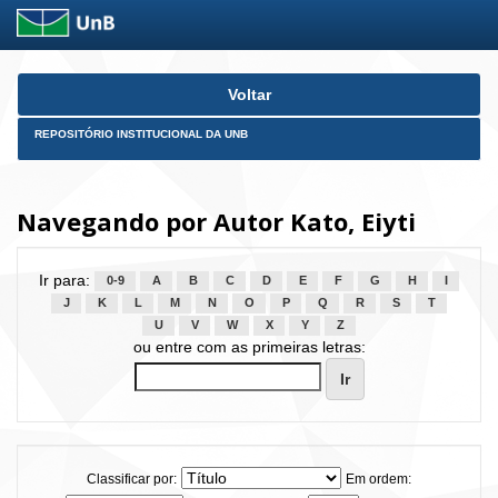
Skip
Voltar
navigation
REPOSITÓRIO INSTITUCIONAL DA UNB
Navegando por Autor Kato, Eiyti
Ir para:
0-9
A
B
C
D
E
F
G
H
I
J
K
L
M
N
O
P
Q
R
S
T
U
V
W
X
Y
Z
ou entre com as primeiras letras:
Classificar por:
Em ordem: