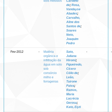
dois métodos
Carolino
de
;
Rosa,
Vandayse
Abades
;
Carvalho,
Aline dos
Santos de
;
Soares
Neto,
Joaquim
Pedro
Fev-2012
-
Matéria
Sato,
-
-
orgânica e
Juliana
infiltração da
Hiromi
;
água em solo
Figueiredo,
sob
Cícero
consórcio
Célio de
;
milho e
Leão,
forrageiras
Tairone
Paiva
;
Ramos,
Maria
Lucrécia
Gerosa
;
Kato, Eiyti