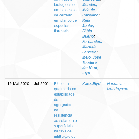
biológicos de
Mendes,
um Latossolo
Iêda de
de cerrado
Carvalho
;
em plantio de
Reis
espécies
Junior,
florestais
Fábio
Bueno
;
Fernandes,
Marcelo
Ferreira
;
Melo, José
Teodoro
de
;
Kato,
Eiyti
19-Mai-2020
Jul-2001
Efeito da
Kato, Eiyti
Haridasan,
-
queimada na
Mundayatan
estabilidade
de
agregados,
na
resistência
ao selamento
superficial e
na taxa de
infiltração de