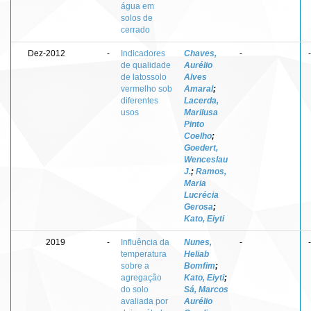
água em
solos de
cerrado
Dez-2012
-
Indicadores
Chaves,
-
-
de qualidade
Aurélio
de latossolo
Alves
vermelho sob
Amaral
;
diferentes
Lacerda,
usos
Marilusa
Pinto
Coelho
;
Goedert,
Wenceslau
J.
;
Ramos,
Maria
Lucrécia
Gerosa
;
Kato, Eiyti
2019
-
Influência da
Nunes,
-
-
temperatura
Heliab
sobre a
Bomfim
;
agregação
Kato, Eiyti
;
do solo
Sá, Marcos
avaliada por
Aurélio