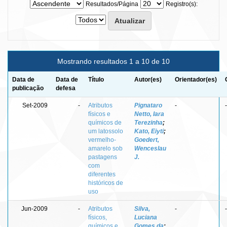
Resultados/Página
Registro(s):
Mostrando resultados 1 a 10 de 10
Data de
Data de
Título
Autor(es)
Orientador(es)
publicação
defesa
Set-2009
-
Atributos
Pignataro
-
-
físicos e
Netto, Iara
químicos de
Terezinha
;
um latossolo
Kato, Eiyti
;
vermelho-
Goedert,
amarelo sob
Wenceslau
pastagens
J.
com
diferentes
históricos de
uso
Jun-2009
-
Atributos
Silva,
-
-
físicos,
Luciana
químicos e
Gomes da
;