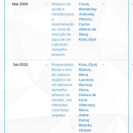
Mar-2008
-
Modelos de
Costa,
-
-
ajuste e
Wanderley
métodos para
Andrade
;
a
Oliveira,
determinação
Carlos
da curva de
Alberto da
retenção de
Silva
;
água de um
Kato, Eiyti
Latossolo-
vermelho-
amarelo
Set-2010
-
Propriedades
Kato, Eiyti
;
-
-
físicas e teor
Ramos,
de carbono
Maria
orgânico de
Lucrécia
um latossolo
Gerosa
;
vermelho-
Vieira,
amarelo do
Débora de
cerrado, sob
Faria
diferentes
Albernaz
;
coberturas
Meira,
vegetais
Anete
Dutra
;
Mourão,
Viviane