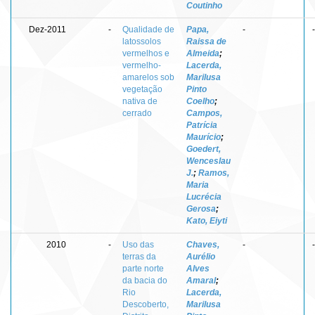
Coutinho
Dez-2011
-
Qualidade de
Papa,
-
-
latossolos
Raissa de
vermelhos e
Almeida
;
vermelho-
Lacerda,
amarelos sob
Marilusa
vegetação
Pinto
nativa de
Coelho
;
cerrado
Campos,
Patrícia
Maurício
;
Goedert,
Wenceslau
J.
;
Ramos,
Maria
Lucrécia
Gerosa
;
Kato, Eiyti
2010
-
Uso das
Chaves,
-
-
terras da
Aurélio
parte norte
Alves
da bacia do
Amaral
;
Rio
Lacerda,
Descoberto,
Marilusa