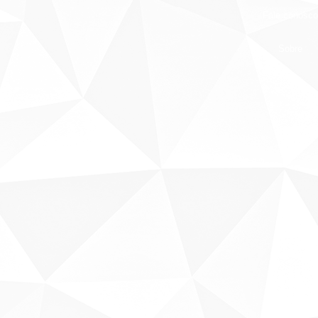
Fale conosco
Sobre