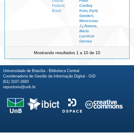
Distrito
Pinto
Federal,
Coelho
;
Brasil
Kato, Eiyti
;
Goedert,
Wenceslau
J.
;
Ramos,
Maria
Lucrécia
Gerosa
Mostrando resultados 1 a 10 de 10
Universidade de Brasília - Biblioteca Central
Coordenadoria de Gestão da Informação Digital - GID
(61) 3107-2683
repositorio@unb.br