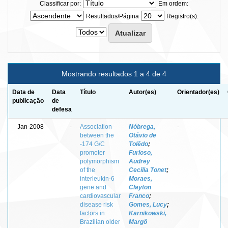
Classificar por:
Em ordem:
Resultados/Página
Registro(s):
Mostrando resultados 1 a 4 de 4
Data de
Data
Título
Autor(es)
Orientador(es)
publicação
de
defesa
Jan-2008
-
Association
Nóbrega,
-
between the
Otávio de
-174 G/C
Tolêdo
;
promoter
Furioso,
polymorphism
Audrey
of the
Cecília Tonet
;
interleukin-6
Moraes,
gene and
Clayton
cardiovascular
Franco
;
disease risk
Gomes, Lucy
;
factors in
Karnikowski,
Brazilian older
Margô