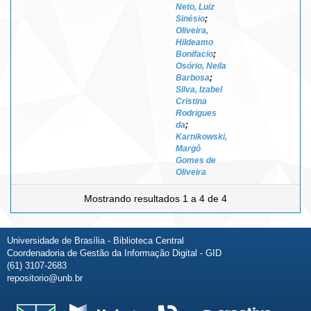
Neto, Luiz
Sinésio
;
Oliveira,
Hildeamo
Bonifacio
;
Osório, Neila
Barbosa
;
Silva, Izabel
Cristina
Rodrigues
da
;
Karnikowski,
Margô
Gomes de
Oliveira
Mostrando resultados 1 a 4 de 4
Universidade de Brasília - Biblioteca Central
Coordenadoria de Gestão da Informação Digital - GID
(61) 3107-2683
repositorio@unb.br