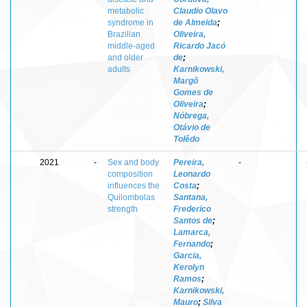
metabolic
Claudio Olavo
syndrome in
de Almeida
;
Brazilian
Oliveira,
middle-aged
Ricardo Jacó
and older
de
;
adults
Karnikowski,
Margô
Gomes de
Oliveira
;
Nóbrega,
Otávio de
Tolêdo
2021
-
Sex and body
Pereira,
-
composition
Leonardo
influences the
Costa
;
Quilombolas
Santana,
strength
Frederico
Santos de
;
Lamarca,
Fernando
;
Garcia,
Kerolyn
Ramos
;
Karnikowski,
Mauro
;
Silva