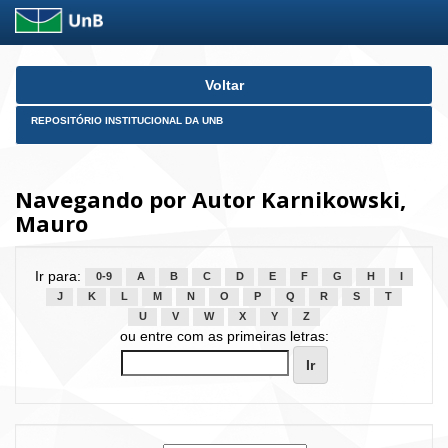
Skip
Voltar
navigation
REPOSITÓRIO INSTITUCIONAL DA UNB
Navegando por Autor Karnikowski,
Mauro
Ir para:
0-9
A
B
C
D
E
F
G
H
I
J
K
L
M
N
O
P
Q
R
S
T
U
V
W
X
Y
Z
ou entre com as primeiras letras: