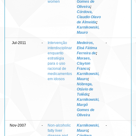
women
Gomes de
Oliveira
;
Córdova,
Claudio Olavo
de Almeida
;
Karnikowski,
Mauro
Jul-2011
-
Intervenção
Medeiros,
-
interdisciplinar
Eloá Fátima
enquanto
Ferreira de
;
estratégia
Moraes,
para o uso
Clayton
racional de
Franco
;
medicamentos
Karnikowski,
em idosos
Mauro
;
Nóbrega,
Otávio de
Tolêdo
;
Karnikowski,
Margô
Gomes de
Oliveira
Nov-2007
-
Non-alcoholic
Karnikowski,
-
fatty liver
Mauro
;
disease and
Córdova,