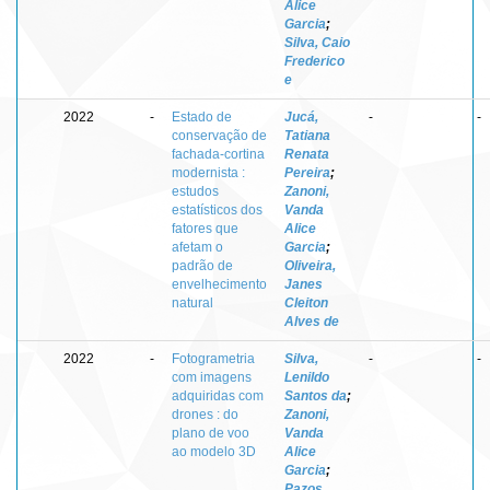
Alice
Garcia
;
Silva, Caio
Frederico
e
2022
-
Estado de
Jucá,
-
-
conservação de
Tatiana
fachada-cortina
Renata
modernista :
Pereira
;
estudos
Zanoni,
estatísticos dos
Vanda
fatores que
Alice
afetam o
Garcia
;
padrão de
Oliveira,
envelhecimento
Janes
natural
Cleiton
Alves de
2022
-
Fotogrametria
Silva,
-
-
com imagens
Lenildo
adquiridas com
Santos da
;
drones : do
Zanoni,
plano de voo
Vanda
ao modelo 3D
Alice
Garcia
;
Pazos,