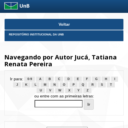
Skip
Voltar
navigation
REPOSITÓRIO INSTITUCIONAL DA UNB
Navegando por Autor Jucá, Tatiana
Renata Pereira
Ir para:
0-9
A
B
C
D
E
F
G
H
I
J
K
L
M
N
O
P
Q
R
S
T
U
V
W
X
Y
Z
ou entre com as primeiras letras: