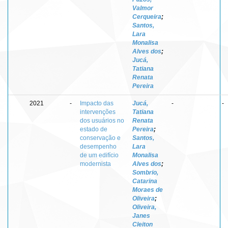
Valmor
Cerqueira
;
Santos,
Lara
Monalisa
Alves dos
;
Jucá,
Tatiana
Renata
Pereira
2021
-
Impacto das
Jucá,
-
-
intervenções
Tatiana
dos usuários no
Renata
estado de
Pereira
;
conservação e
Santos,
desempenho
Lara
de um edifício
Monalisa
modernista
Alves dos
;
Sombrio,
Catarina
Moraes de
Oliveira
;
Oliveira,
Janes
Cleiton