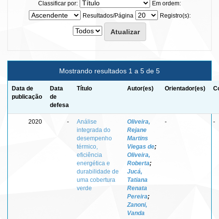
Classificar por:
Em ordem:
Resultados/Página
Registro(s):
Mostrando resultados 1 a 5 de 5
Data de
Data
Título
Autor(es)
Orientador(es)
C
publicação
de
defesa
2020
-
Análise
Oliveira,
-
-
integrada do
Rejane
desempenho
Martins
térmico,
Viegas de
;
eficiência
Oliveira,
energética e
Roberta
;
durabilidade de
Jucá,
uma cobertura
Tatiana
verde
Renata
Pereira
;
Zanoni,
Vanda