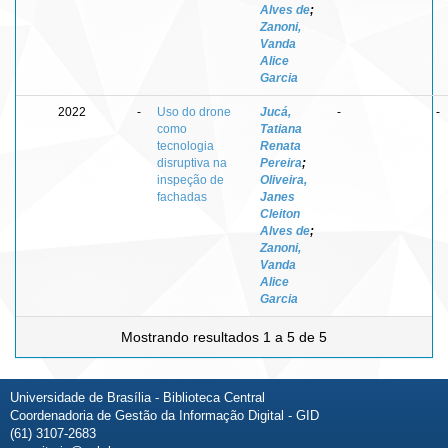
Alves de
;
Zanoni,
Vanda
Alice
Garcia
2022
-
Uso do drone
Jucá,
-
-
como
Tatiana
tecnologia
Renata
disruptiva na
Pereira
;
inspeção de
Oliveira,
fachadas
Janes
Cleiton
Alves de
;
Zanoni,
Vanda
Alice
Garcia
Mostrando resultados 1 a 5 de 5
Universidade de Brasília - Biblioteca Central
Coordenadoria de Gestão da Informação Digital - GID
(61) 3107-2683