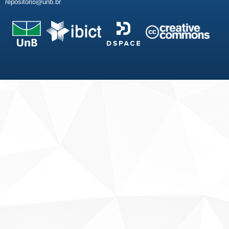
repositorio@unb.br
Fale conosco
Sobre