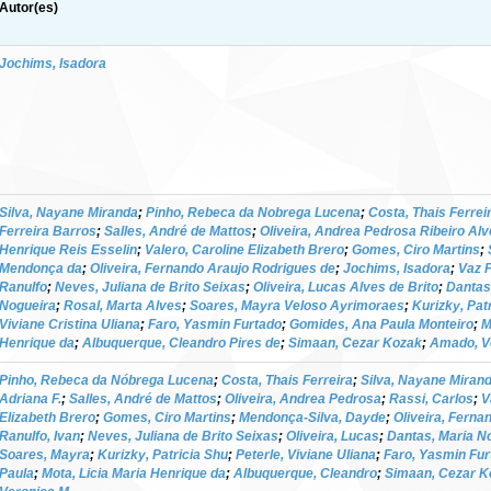
Autor(es)
Jochims, Isadora
Silva, Nayane Miranda
;
Pinho, Rebeca da Nobrega Lucena
;
Costa, Thais Ferrei
Ferreira Barros
;
Salles, André de Mattos
;
Oliveira, Andrea Pedrosa Ribeiro Al
Henrique Reis Esselin
;
Valero, Caroline Elizabeth Brero
;
Gomes, Ciro Martins
;
Mendonça da
;
Oliveira, Fernando Araujo Rodrigues de
;
Jochims, Isadora
;
Vaz F
Ranulfo
;
Neves, Juliana de Brito Seixas
;
Oliveira, Lucas Alves de Brito
;
Dantas
Nogueira
;
Rosal, Marta Alves
;
Soares, Mayra Veloso Ayrimoraes
;
Kurizky, Pat
Viviane Cristina Uliana
;
Faro, Yasmin Furtado
;
Gomides, Ana Paula Monteiro
;
M
Henrique da
;
Albuquerque, Cleandro Pires de
;
Simaan, Cezar Kozak
;
Amado, V
Pinho, Rebeca da Nóbrega Lucena
;
Costa, Thais Ferreira
;
Silva, Nayane Miran
Adriana F.
;
Salles, André de Mattos
;
Oliveira, Andrea Pedrosa
;
Rassi, Carlos
;
V
Elizabeth Brero
;
Gomes, Ciro Martins
;
Mendonça-Silva, Dayde
;
Oliveira, Ferna
Ranulfo, Ivan
;
Neves, Juliana de Brito Seixas
;
Oliveira, Lucas
;
Dantas, Maria N
Soares, Mayra
;
Kurizky, Patricia Shu
;
Peterle, Viviane Uliana
;
Faro, Yasmin Fur
Paula
;
Mota, Licia Maria Henrique da
;
Albuquerque, Cleandro
;
Simaan, Cezar K