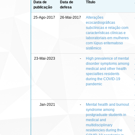
Data de
Data de
Título
publicação
defesa
25-Ago-2017
26-Mai-2017
Alterações
ecocardiográficas
subclínicas e relação com
características clínicas e
laboratoriais em mulheres
com lúpus eritematoso
sistêmico
23-Mai-2023
-
High prevalence of mental
disorder symptoms among
medical and other health
specialties residents
during the COVID-19
pandemic
Jan-2021
-
Mental health and burnout
syndrome among
postgraduate students in
medical and
multidisciplinary
residencies during the