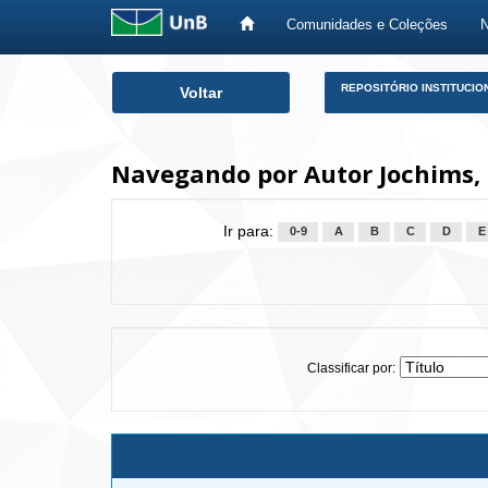
Comunidades e Coleções
Skip
REPOSITÓRIO INSTITUCIO
Voltar
navigation
Navegando por Autor Jochims, 
Ir para:
0-9
A
B
C
D
E
Classificar por: