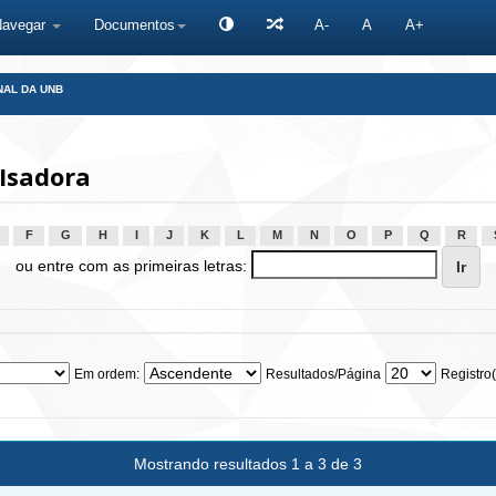
Navegar
Documentos
A-
A
A+
NAL DA UNB
Isadora
F
G
H
I
J
K
L
M
N
O
P
Q
R
ou entre com as primeiras letras:
Em ordem:
Resultados/Página
Registro(
Mostrando resultados 1 a 3 de 3