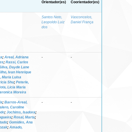
Orientador(es)
Coorientador(es)
Santos Neto,
Vasconcelos,
Leopoldo Luiz
Daniel França
dos
ra
;
Areal, Adriana
-
-
ves
;
Rassi, Carlos
Silva, Dayde Lane
ilho, Ivan Henrique
, Maria Luisa
ricia Shu
;
Peterle,
ota, Licia Maria
eronica Moreira
da
;
Barros-Areal,
-
-
alero, Caroline
ndo
;
Jochims, Isadora
;
ogueira
;
Rosal, Marta
;
tado
;
Gomides, Ana
ozak
;
Amado,