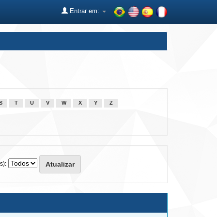
Entrar em:
S
T
U
V
W
X
Y
Z
s):