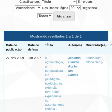
Classificar por:
Em ordem:
Resultados/Página
Registro(s):
Mostrando resultados 1 a 1 de 1
Data de
Data de
Título
Autor(es)
Orientador(es)
publicação
defesa
27-Nov-2009
Jan-2007
A
Jacintho,
Leonardos,
-
agroecologia,
Cláudio
Othon Henry
a
Rocha
permacultura
dos
e o
Santos
paradigma
ecológico na
extensão
rural : uma
experiência
no
assentamento
colônia I –