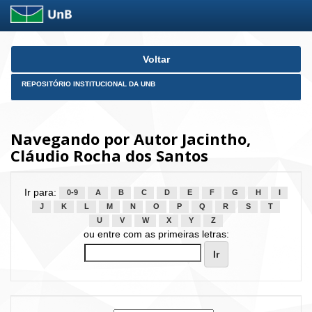
Skip
Voltar
navigation
REPOSITÓRIO INSTITUCIONAL DA UNB
Navegando por Autor Jacintho,
Cláudio Rocha dos Santos
Ir para:
0-9
A
B
C
D
E
F
G
H
I
J
K
L
M
N
O
P
Q
R
S
T
U
V
W
X
Y
Z
ou entre com as primeiras letras: