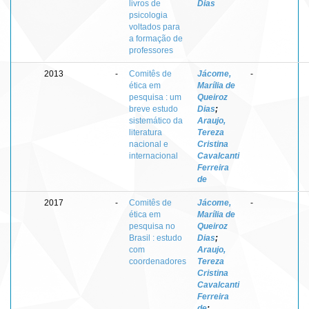
livros de
Dias
psicologia
voltados para
a formação de
professores
2013
-
Comitês de
Jácome,
-
ética em
Marília de
pesquisa : um
Queiroz
breve estudo
Dias
;
sistemático da
Araujo,
literatura
Tereza
nacional e
Cristina
internacional
Cavalcanti
Ferreira
de
2017
-
Comitês de
Jácome,
-
ética em
Marília de
pesquisa no
Queiroz
Brasil : estudo
Dias
;
com
Araujo,
coordenadores
Tereza
Cristina
Cavalcanti
Ferreira
de
;