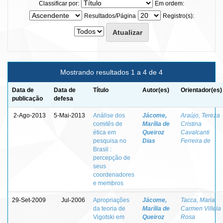
Classificar por:
Em ordem:
Resultados/Página
Registro(s):
Mostrando resultados 1 a 4 de 4
Data de
Data de
Título
Autor(es)
Orientador(es)
publicação
defesa
2-Ago-2013
5-Mai-2013
Análise dos
Jácome,
Araújo, Tereza
comitês de
Marília de
Cristina
ética em
Queiroz
Cavalcanti
pesquisa no
Dias
Ferreira de
Brasil :
percepção de
seus
coordenadores
e membros
29-Set-2009
Jul-2006
Apropriações
Jácome,
Tacca, Maria
da teoria de
Marília de
Carmen Villela
Vigotski em
Queiroz
Rosa