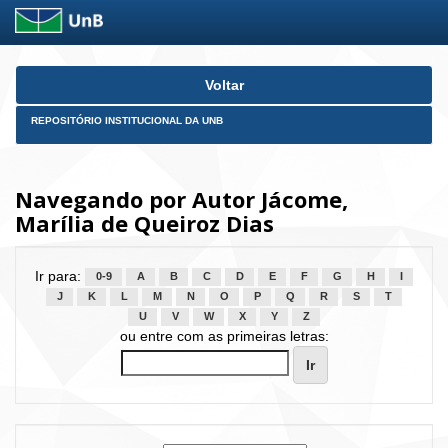
Skip
Voltar
navigation
REPOSITÓRIO INSTITUCIONAL DA UNB
Navegando por Autor Jácome,
Marília de Queiroz Dias
Ir para:
0-9
A
B
C
D
E
F
G
H
I
J
K
L
M
N
O
P
Q
R
S
T
U
V
W
X
Y
Z
ou entre com as primeiras letras: