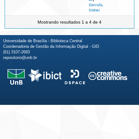
Garrafa,
Volnei
Mostrando resultados 1 a 4 de 4
Universidade de Brasília - Biblioteca Central
Coordenadoria de Gestão da Informação Digital - GID
(61) 3107-2683
repositorio@unb.br
Fale conosco
Sobre