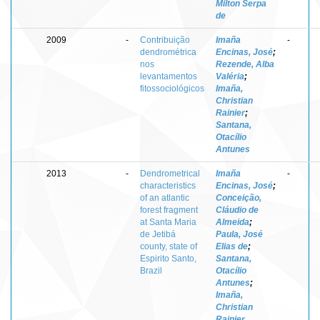
Milton Serpa
de
2009
-
Contribuição
Imaña
-
dendrométrica
Encinas, José
;
nos
Rezende, Alba
levantamentos
Valéria
;
fitossociológicos
Imaña,
Christian
Rainier
;
Santana,
Otacílio
Antunes
2013
-
Dendrometrical
Imaña
-
characteristics
Encinas, José
;
of an atlantic
Conceição,
forest fragment
Cláudio de
at Santa Maria
Almeida
;
de Jetibá
Paula, José
county, state of
Elias de
;
Espirito Santo,
Santana,
Brazil
Otacílio
Antunes
;
Imaña,
Christian
Rainier