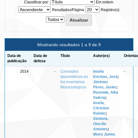
Classificar por:
Em ordem:
Resultados/Página
Registro(s):
Mostrando resultados 1 a 9 de 9
Data de
Data de
Título
Autor(es)
Orienta
publicação
defesa
2014
-
Conceptos
Imaña
-
dasométricos en
Encinas, José
;
los inventarios
Jiménez
fitosociológicos
Péres, Javier
;
Rezende, Alba
Valéria
;
Imaña,
Christian
Rainier
;
Santana,
Otacílio
Antunes
;
Meira Junior,