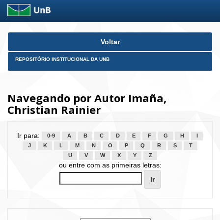
Skip
Voltar
navigation
REPOSITÓRIO INSTITUCIONAL DA UNB
Navegando por Autor Imaña,
Christian Rainier
Ir para:
0-9
A
B
C
D
E
F
G
H
I
J
K
L
M
N
O
P
Q
R
S
T
U
V
W
X
Y
Z
ou entre com as primeiras letras: