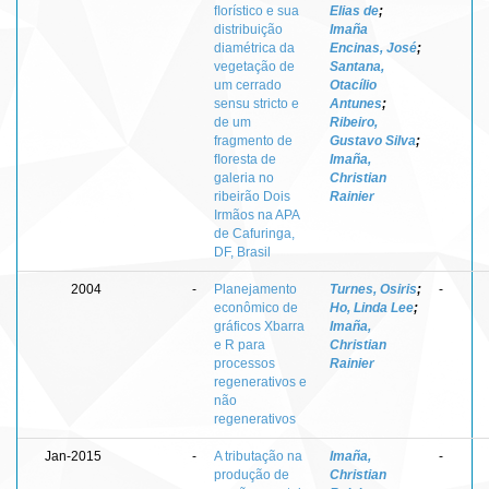
ﬂorístico e sua
Elias de
;
distribuição
Imaña
diamétrica da
Encinas, José
;
vegetação de
Santana,
um cerrado
Otacílio
sensu stricto e
Antunes
;
de um
Ribeiro,
fragmento de
Gustavo Silva
;
ﬂoresta de
Imaña,
galeria no
Christian
ribeirão Dois
Rainier
Irmãos na APA
de Cafuringa,
DF, Brasil
2004
-
Planejamento
Turnes, Osiris
;
-
econômico de
Ho, Linda Lee
;
gráficos Xbarra
Imaña,
e R para
Christian
processos
Rainier
regenerativos e
não
regenerativos
Jan-2015
-
A tributação na
Imaña,
-
produção de
Christian