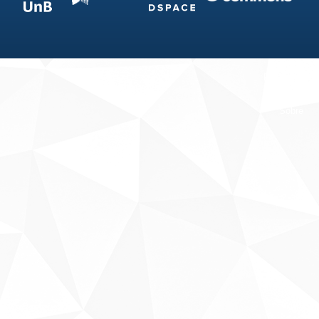
Fale conosco
Sobre