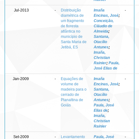
Jul-2013
-
Distribuição
Imaña
-
diamétrica de
Encinas, José
;
um fragmento
Conceição,
de floresta
Cláudio de
atlântica no
Almeida
;
município de
Santana,
Santa Maria de
Otacílio
Jetibá, ES
Antunes
;
Imaña,
Christian
Rainier
;
Paula,
José Elias de
Jan-2009
-
Equações de
Imaña
-
volume de
Encinas, José
;
madeira para o
Santana,
cerrado de
Otacílio
Planaltina de
Antunes
;
Goiás
Paula, José
Elias de
;
Imaña,
Christian
Rainier
Set-2009
-
Levantamento
Paula, José
-