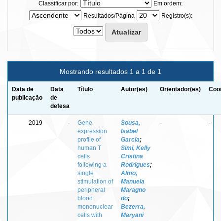
Classificar por:
Em ordem:
Resultados/Página
Registro(s):
Mostrando resultados 1 a 1 de 1
Data de
Data
Título
Autor(es)
Orientador(es)
Coor
publicação
de
defesa
2019
-
Gene
Sousa,
-
-
expression
Isabel
profile of
Garcia
;
human T
Simi, Kelly
cells
Cristina
following a
Rodrigues
;
single
Almo,
stimulation of
Manuela
peripheral
Maragno
blood
do
;
mononuclear
Bezerra,
cells with
Maryani