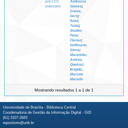
anti-CD3
Andressa
antibodies
Gomes
;
Doose,
Gero
;
Raiol,
Tainá
;
Stadler,
Peter
Florian
;
Hoffmann,
Steve
;
Maranhão,
Andréa
Queiroz
;
Brigido,
Marcelo
Macedo
Mostrando resultados 1 a 1 de 1
Universidade de Brasília - Biblioteca Central
Coordenadoria de Gestão da Informação Digital - GID
(61) 3107-2683
repositorio@unb.br