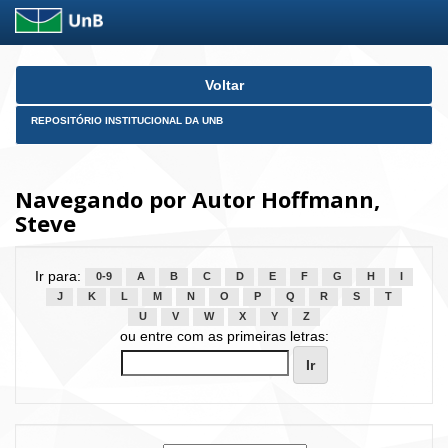
Skip
Voltar
navigation
REPOSITÓRIO INSTITUCIONAL DA UNB
Navegando por Autor Hoffmann,
Steve
Ir para:
0-9
A
B
C
D
E
F
G
H
I
J
K
L
M
N
O
P
Q
R
S
T
U
V
W
X
Y
Z
ou entre com as primeiras letras: