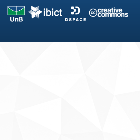
Fale conosco
Sobre