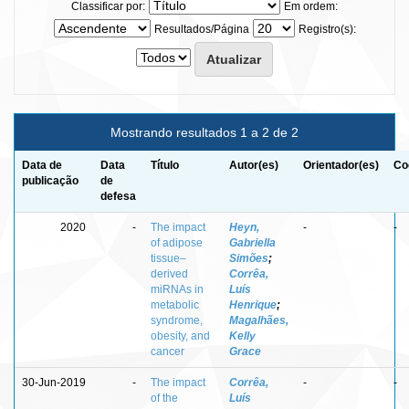
Classificar por:
Em ordem:
Resultados/Página
Registro(s):
Mostrando resultados 1 a 2 de 2
Data de
Data
Título
Autor(es)
Orientador(es)
Co
publicação
de
defesa
2020
-
The impact
Heyn,
-
-
of adipose
Gabriella
tissue–
Simões
;
derived
Corrêa,
miRNAs in
Luís
metabolic
Henrique
;
syndrome,
Magalhães,
obesity, and
Kelly
cancer
Grace
30-Jun-2019
-
The impact
Corrêa,
-
-
of the
Luís