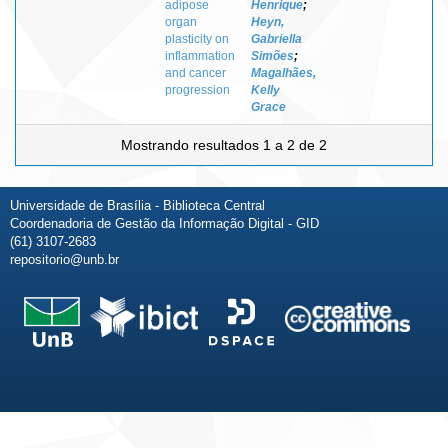
adipose
Henrique
;
organ
Heyn,
plasticity on
Gabriella
inflammation
Simões
;
and cancer
Magalhães,
progression
Kelly
Grace
Mostrando resultados 1 a 2 de 2
Universidade de Brasília - Biblioteca Central
Coordenadoria de Gestão da Informação Digital - GID
(61) 3107-2683
repositorio@unb.br
Fale conosco