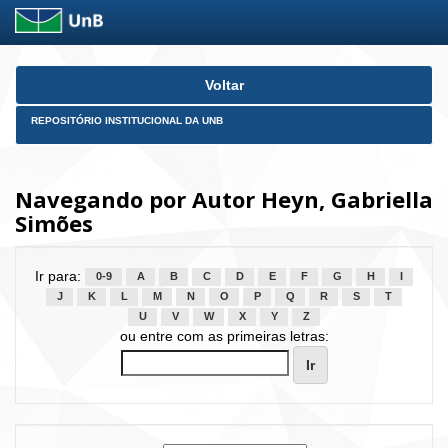
Skip
Voltar
navigation
REPOSITÓRIO INSTITUCIONAL DA UNB
Navegando por Autor Heyn, Gabriella
Simões
Ir para:
0-9
A
B
C
D
E
F
G
H
I
J
K
L
M
N
O
P
Q
R
S
T
U
V
W
X
Y
Z
ou entre com as primeiras letras: