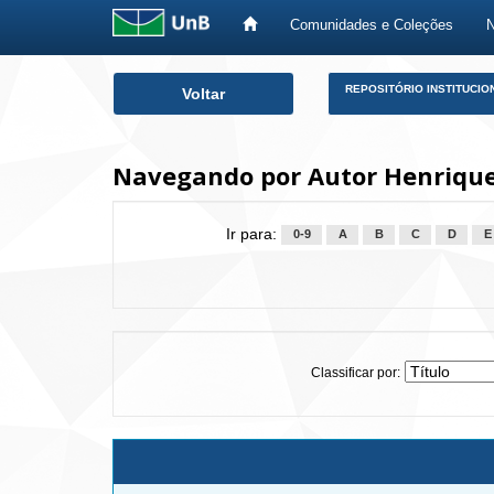
Comunidades e Coleções
Skip
REPOSITÓRIO INSTITUCIO
Voltar
navigation
Navegando por Autor Henriques
Ir para:
0-9
A
B
C
D
E
Classificar por: