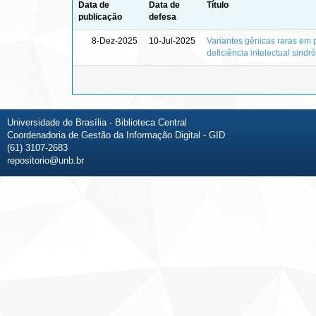
Data de
Data de
Título
publicação
defesa
8-Dez-2025
10-Jul-2025
Variantes gênicas raras em 
deficiência intelectual sindr
Universidade de Brasília - Biblioteca Central
Coordenadoria de Gestão da Informação Digital - GID
(61) 3107-2683
repositorio@unb.br