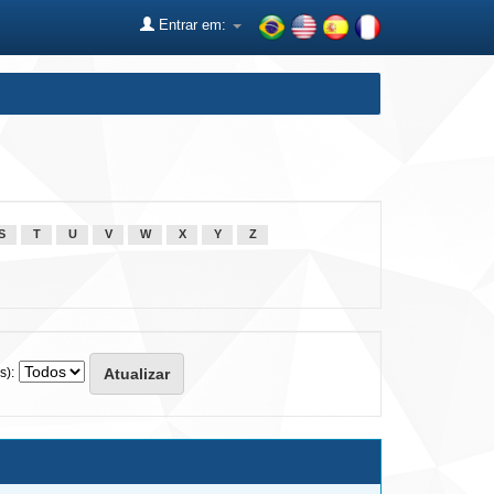
Entrar em:
S
T
U
V
W
X
Y
Z
s):