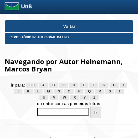
Skip
Voltar
navigation
REPOSITÓRIO INSTITUCIONAL DA UNB
Navegando por Autor Heinemann,
Marcos Bryan
Ir para:
0-9
A
B
C
D
E
F
G
H
I
J
K
L
M
N
O
P
Q
R
S
T
U
V
W
X
Y
Z
ou entre com as primeiras letras: