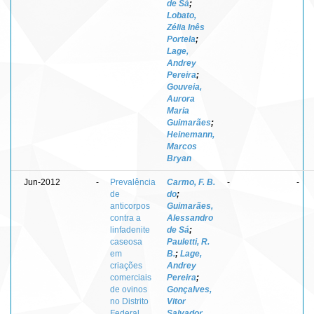
de Sá
;
Lobato,
Zélia Inês
Portela
;
Lage,
Andrey
Pereira
;
Gouveia,
Aurora
Maria
Guimarães
;
Heinemann,
Marcos
Bryan
Jun-2012
-
Prevalência
Carmo, F. B.
-
-
de
do
;
anticorpos
Guimarães,
contra a
Alessandro
linfadenite
de Sá
;
caseosa
Pauletti, R.
em
B.
;
Lage,
criações
Andrey
comerciais
Pereira
;
de ovinos
Gonçalves,
no Distrito
Vitor
Federal,
Salvador