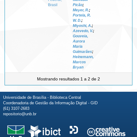
Brasil
Picão
;
Meyer, R.
;
Portela, R.
W. D.
;
Miyoshi, A.
;
Azevedo, V.
;
Gouveia,
Aurora
Maria
Guimarães
;
Heinemann,
Marcos
Bryan
Mostrando resultados 1 a 2 de 2
Universidade de Brasília - Biblioteca Central
Coordenadoria de Gestão da Informação Digital - GID
(61) 3107-2683
repositorio@unb.br