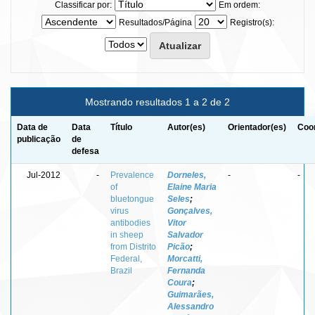
Classificar por:
Em ordem:
Resultados/Página
Registro(s):
Mostrando resultados 1 a 2 de 2
Data de
Data
Título
Autor(es)
Orientador(es)
Coor
publicação
de
defesa
Jul-2012
-
Prevalence
Dorneles,
-
-
of
Elaine Maria
bluetongue
Seles
;
virus
Gonçalves,
antibodies
Vitor
in sheep
Salvador
from Distrito
Picão
;
Federal,
Morcatti,
Brazil
Fernanda
Coura
;
Guimarães,
Alessandro