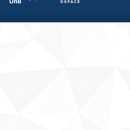
Fale conosco
Sobre