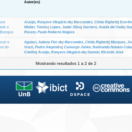
Autor(es)
ara
Araújo, Ronyere Olegário de
;
Marcondes, Cintia Righetti
;
Everli
dade e
Weber, Tomás
;
Lopes, Jader Silva
;
Garnero, Analía del Valle
;
Gun
 Brangus
Rorato, Paulo Roberto Nogara
scer e
Aguiari, Juliana Flor de
;
Marcondes, Cintia Righetti
;
Marques, Jo
nos do
Vozzi, Pedro Alejandro
;
Camargo Júnior, Raimundo Nonato Cola
Coelho
;
Araújo, Ronyere Olegário de
;
Gunski, Ricardo José
Mostrando resultados 1 a 2 de 2