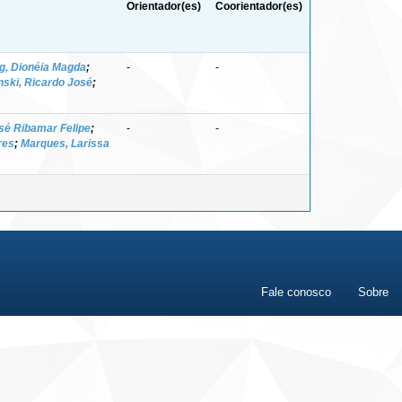
Orientador(es)
Coorientador(es)
ng, Dionéia Magda
;
-
-
ski, Ricardo José
;
sé Ribamar Felipe
;
-
-
res
;
Marques, Larissa
Fale conosco
Sobre