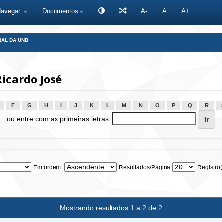
Navegar
Documentos
A-
A
A+
NAL DA UNB
icardo José
F
G
H
I
J
K
L
M
N
O
P
Q
R
ou entre com as primeiras letras:
Em ordem:
Resultados/Página
Registro(
Mostrando resultados 1 a 2 de 2