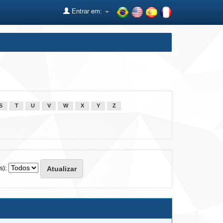
Entrar em:
S
T
U
V
W
X
Y
Z
s):