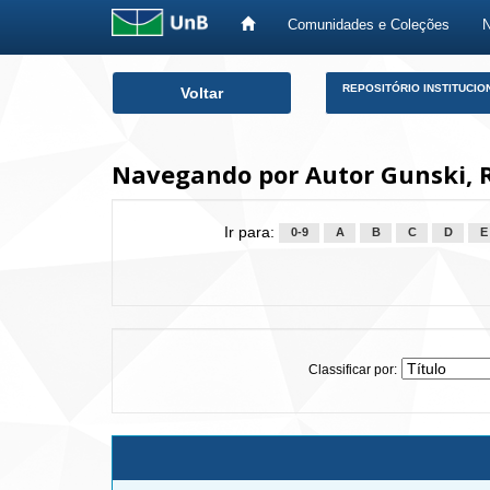
Comunidades e Coleções
Skip
REPOSITÓRIO INSTITUCIO
Voltar
navigation
Navegando por Autor Gunski, R
Ir para:
0-9
A
B
C
D
E
Classificar por: