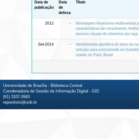
Data de
Data
Título
publicação
de
defesa
2012
-
Abordagem bayesiana multivariada p
características de crescimento, fertili
escores visuais de rebanhos da raça
Set-2014
-
Variabilidade genética do peso ao na
seleção para crescimento em bubali
estado do Pará, Brasil
Universidade de Brasília - Biblioteca Central
Coordenadoria de Gestão da Informação Digital - GID
(61) 3107-2683
repositorio@unb.br