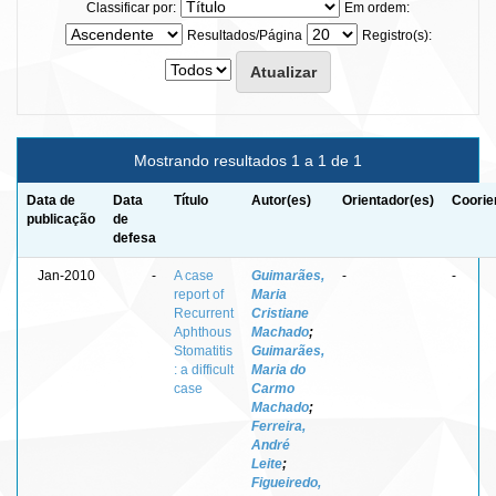
Classificar por:
Em ordem:
Resultados/Página
Registro(s):
Mostrando resultados 1 a 1 de 1
Data de
Data
Título
Autor(es)
Orientador(es)
Coorie
publicação
de
defesa
Jan-2010
-
A case
Guimarães,
-
-
report of
Maria
Recurrent
Cristiane
Aphthous
Machado
;
Stomatitis
Guimarães,
: a difficult
Maria do
case
Carmo
Machado
;
Ferreira,
André
Leite
;
Figueiredo,