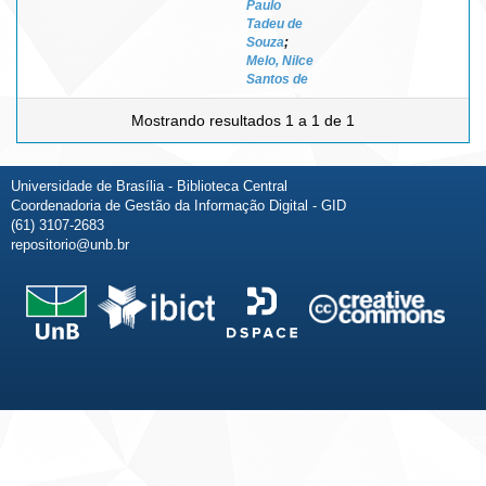
Paulo
Tadeu de
Souza
;
Melo, Nilce
Santos de
Mostrando resultados 1 a 1 de 1
Universidade de Brasília - Biblioteca Central
Coordenadoria de Gestão da Informação Digital - GID
(61) 3107-2683
repositorio@unb.br
Fale conosco