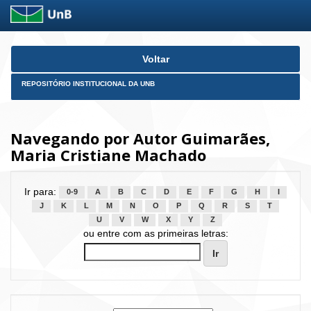
Skip
Voltar
navigation
REPOSITÓRIO INSTITUCIONAL DA UNB
Navegando por Autor Guimarães,
Maria Cristiane Machado
Ir para:
0-9
A
B
C
D
E
F
G
H
I
J
K
L
M
N
O
P
Q
R
S
T
U
V
W
X
Y
Z
ou entre com as primeiras letras: