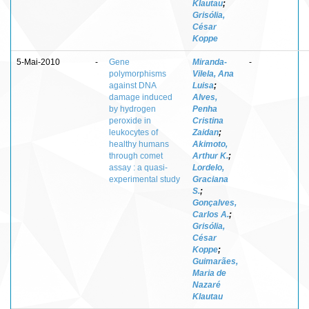
Klautau
;
Grisólia,
César
Koppe
5-Mai-2010
-
Gene
Miranda-
-
polymorphisms
Vilela, Ana
against DNA
Luisa
;
damage induced
Alves,
by hydrogen
Penha
peroxide in
Cristina
leukocytes of
Zaidan
;
healthy humans
Akimoto,
through comet
Arthur K.
;
assay : a quasi-
Lordelo,
experimental study
Graciana
S.
;
Gonçalves,
Carlos A.
;
Grisólia,
César
Koppe
;
Guimarães,
Maria de
Nazaré
Klautau