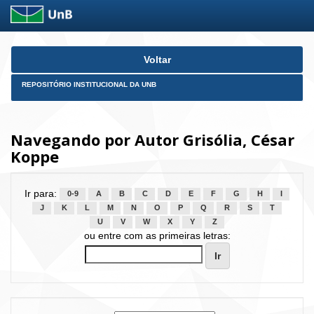
Skip
Voltar
navigation
REPOSITÓRIO INSTITUCIONAL DA UNB
Navegando por Autor Grisólia, César
Koppe
Ir para:
0-9
A
B
C
D
E
F
G
H
I
J
K
L
M
N
O
P
Q
R
S
T
U
V
W
X
Y
Z
ou entre com as primeiras letras: