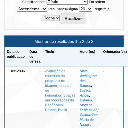
Classificar por:
Em ordem:
Resultados/Página
Registro(s):
Mostrando resultados 1 a 2 de 2
Data de
Data
Título
Autor(es)
Orientador(es)
publicação
de
defesa
Dez-2006
-
Avaliação da
Silva,
-
cobertura do
Wellington
programa de
dos
triagem neonatal
Santos
;
de
Lastra,
hemoglobinopatias
Angel
;
em populações do
Oliveira,
Recôncavo
Silviene
Baiano, Brasil
Fabiana de
;
Guimarães,
Maria de
Nazaré