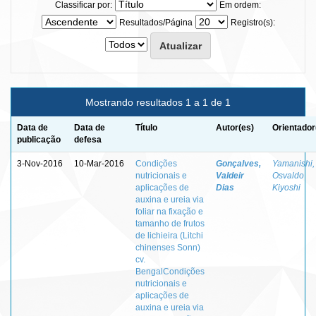
Classificar por:
Em ordem:
Resultados/Página
Registro(s):
Mostrando resultados 1 a 1 de 1
Data de
Data de
Título
Autor(es)
Orientador
publicação
defesa
3-Nov-2016
10-Mar-2016
Condições
Gonçalves,
Yamanishi,
nutricionais e
Valdeir
Osvaldo
aplicações de
Dias
Kiyoshi
auxina e ureia via
foliar na fixação e
tamanho de frutos
de lichieira (Litchi
chinenses Sonn)
cv.
BengalCondições
nutricionais e
aplicações de
auxina e ureia via