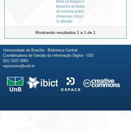
foliar na fixação e
tamanho de frutos
de lichieira (Litchi
chinenses Sonn)
cv. Bengal
Mostrando resultados 1 a 1 de 1
Universidade de Brasília - Biblioteca Central
Coordenadoria de Gestão da Informação Digital - GID
(61) 3107-2683
repositorio@unb.br
Fale conosco