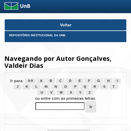
Skip
Voltar
navigation
REPOSITÓRIO INSTITUCIONAL DA UNB
Navegando por Autor Gonçalves,
Valdeir Dias
Ir para:
0-9
A
B
C
D
E
F
G
H
I
J
K
L
M
N
O
P
Q
R
S
T
U
V
W
X
Y
Z
ou entre com as primeiras letras: