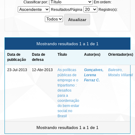
Classificar por:
Em ordem:
Resultados/Página
Registro(s):
Mostrando resultados 1 a 1 de 1
Data de
Data de
Título
Autor(es)
Orientador(es)
publicação
defesa
23-Jul-2013
12-Abr-2013
As políticas
Gonçalves,
Balestro,
públicas de
Lorena
Moisés Villamil
emprego e o
Ferraz C.
tripartismo :
desafios
para a
coordenação
do bem-estar
social no
Brasil
Mostrando resultados 1 a 1 de 1