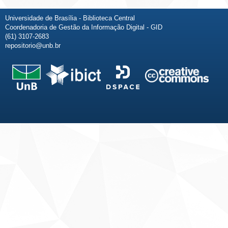
Universidade de Brasília - Biblioteca Central
Coordenadoria de Gestão da Informação Digital - GID
(61) 3107-2683
repositorio@unb.br
Fale conosco
Sobre