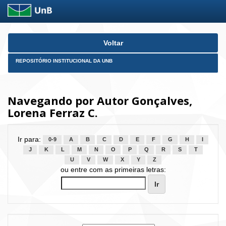
Skip
Voltar
navigation
REPOSITÓRIO INSTITUCIONAL DA UNB
Navegando por Autor Gonçalves,
Lorena Ferraz C.
Ir para:
0-9
A
B
C
D
E
F
G
H
I
J
K
L
M
N
O
P
Q
R
S
T
U
V
W
X
Y
Z
ou entre com as primeiras letras: