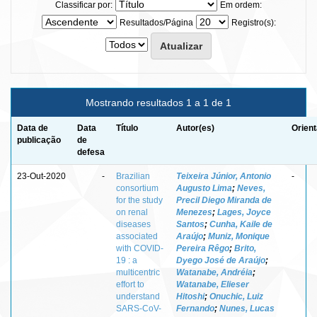
Classificar por:
Em ordem:
Resultados/Página
Registro(s):
Mostrando resultados 1 a 1 de 1
Data de
Data
Título
Autor(es)
Orient
publicação
de
defesa
23-Out-2020
-
Brazilian
Teixeira Júnior, Antonio
-
consortium
Augusto Lima
;
Neves,
for the study
Precil Diego Miranda de
on renal
Menezes
;
Lages, Joyce
diseases
Santos
;
Cunha, Kaile de
associated
Araújo
;
Muniz, Monique
with COVID-
Pereira Rêgo
;
Brito,
19 : a
Dyego José de Araújo
;
multicentric
Watanabe, Andréia
;
effort to
Watanabe, Elieser
understand
Hitoshi
;
Onuchic, Luiz
SARS-CoV-
Fernando
;
Nunes, Lucas