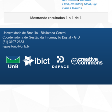
Filho, Natalino
;
Silva, Gyl
Eanes Barros
Mostrando resultados 1 a 1 de 1
Universidade de Brasília - Biblioteca Central
Coordenadoria de Gestão da Informação Digital - GID
(61) 3107-2683
repositorio@unb.br
Fale conosco
Sobre