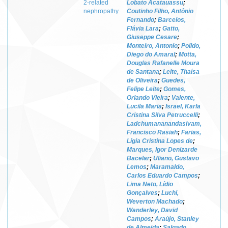
2-related
Lobato Acatauassu
;
nephropathy
Coutinho Filho, Antônio
Fernando
;
Barcelos,
Flávia Lara
;
Gatto,
Giuseppe Cesare
;
Monteiro, Antonio
;
Polido,
Diego do Amaral
;
Motta,
Douglas Rafanelle Moura
de Santana
;
Leite, Thaísa
de Oliveira
;
Guedes,
Felipe Leite
;
Gomes,
Orlando Vieira
;
Valente,
Lucila Maria
;
Israel, Karla
Cristina Silva Petruccelli
;
Ladchumananandasivam,
Francisco Rasiah
;
Farias,
Lígia Cristina Lopes de
;
Marques, Igor Denizarde
Bacelar
;
Uliano, Gustavo
Lemos
;
Maramaldo,
Carlos Eduardo Campos
;
Lima Neto, Lídio
Gonçalves
;
Luchi,
Weverton Machado
;
Wanderley, David
Campos
;
Araújo, Stanley
de Almeida
;
Salgado