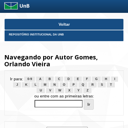
Skip
Voltar
navigation
REPOSITÓRIO INSTITUCIONAL DA UNB
Navegando por Autor Gomes,
Orlando Vieira
Ir para:
0-9
A
B
C
D
E
F
G
H
I
J
K
L
M
N
O
P
Q
R
S
T
U
V
W
X
Y
Z
ou entre com as primeiras letras: