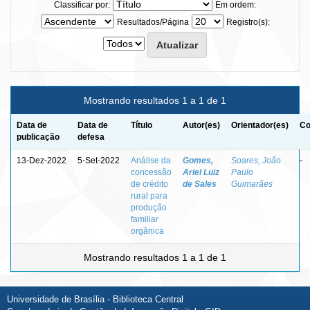
Classificar por:
Em ordem:
Resultados/Página
Registro(s):
Mostrando resultados 1 a 1 de 1
Data de
Data de
Título
Autor(es)
Orientador(es)
Co
publicação
defesa
13-Dez-2022
5-Set-2022
Análise da
Gomes,
Soares, João
-
concessão
Ariel Luiz
Paulo
de crédito
de Sales
Guimarães
rural para
produção
familiar
orgânica
Mostrando resultados 1 a 1 de 1
Universidade de Brasília - Biblioteca Central