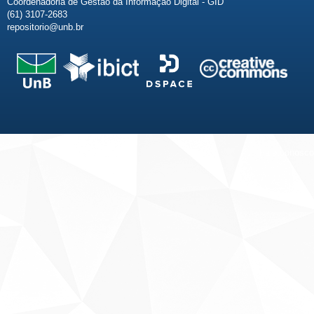
Coordenadoria de Gestão da Informação Digital - GID
(61) 3107-2683
repositorio@unb.br
Fale conosco
Sobre