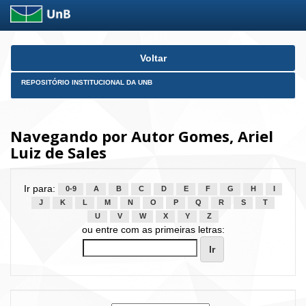
Skip
Voltar
navigation
REPOSITÓRIO INSTITUCIONAL DA UNB
Navegando por Autor Gomes, Ariel
Luiz de Sales
Ir para:
0-9
A
B
C
D
E
F
G
H
I
J
K
L
M
N
O
P
Q
R
S
T
U
V
W
X
Y
Z
ou entre com as primeiras letras: