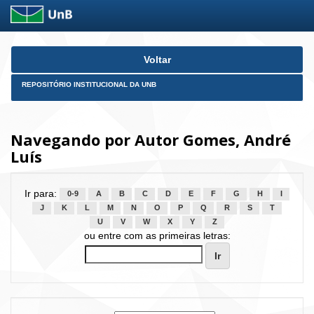
Skip
Voltar
navigation
REPOSITÓRIO INSTITUCIONAL DA UNB
Navegando por Autor Gomes, André
Luís
Ir para:
0-9
A
B
C
D
E
F
G
H
I
J
K
L
M
N
O
P
Q
R
S
T
U
V
W
X
Y
Z
ou entre com as primeiras letras: