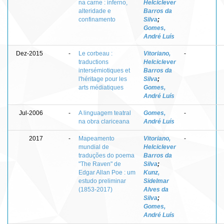
na carne : inferno,
Helciclever
alteridade e
Barros da
confinamento
Silva
;
Gomes,
André Luís
Dez-2015
-
Le corbeau :
Vitoriano,
-
traductions
Helciclever
intersémiotiques et
Barros da
l'héritage pour les
Silva
;
arts médiatiques
Gomes,
André Luís
Jul-2006
-
A linguagem teatral
Gomes,
-
na obra clariceana
André Luís
2017
-
Mapeamento
Vitoriano,
-
mundial de
Helciclever
traduções do poema
Barros da
"The Raven" de
Silva
;
Edgar Allan Poe : um
Kunz,
estudo preliminar
Sidelmar
(1853-2017)
Alves da
Silva
;
Gomes,
André Luís