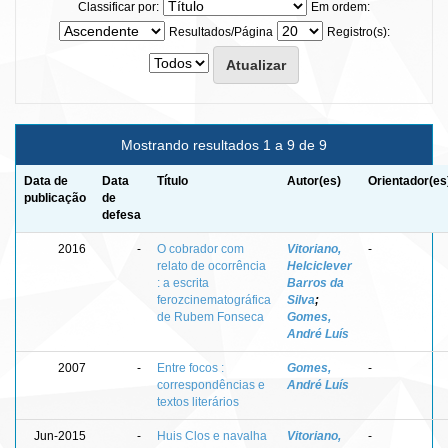
Classificar por:
Em ordem:
Resultados/Página
Registro(s):
Mostrando resultados 1 a 9 de 9
Data de
Data
Título
Autor(es)
Orientador(es
publicação
de
defesa
2016
-
O cobrador com
Vitoriano,
-
relato de ocorrência
Helciclever
: a escrita
Barros da
ferozcinematográfica
Silva
;
de Rubem Fonseca
Gomes,
André Luís
2007
-
Entre focos :
Gomes,
-
correspondências e
André Luís
textos literários
Jun-2015
-
Huis Clos e navalha
Vitoriano,
-