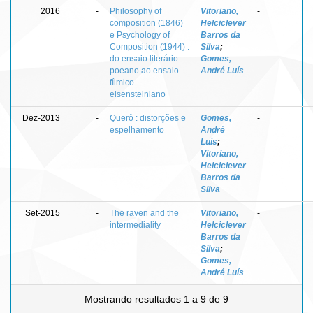
2016
-
Philosophy of
Vitoriano,
-
composition (1846)
Helciclever
e Psychology of
Barros da
Composition (1944) :
Silva
;
do ensaio literário
Gomes,
poeano ao ensaio
André Luís
fílmico
eisensteiniano
Dez-2013
-
Querô : distorções e
Gomes,
-
espelhamento
André
Luís
;
Vitoriano,
Helciclever
Barros da
Silva
Set-2015
-
The raven and the
Vitoriano,
-
intermediality
Helciclever
Barros da
Silva
;
Gomes,
André Luís
Mostrando resultados 1 a 9 de 9