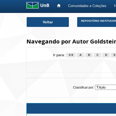
Comunidades e Coleções
Skip
REPOSITÓRIO INSTITUCIO
Voltar
navigation
Navegando por Autor Goldstein
Ir para:
0-9
A
B
C
D
E
Classificar por: