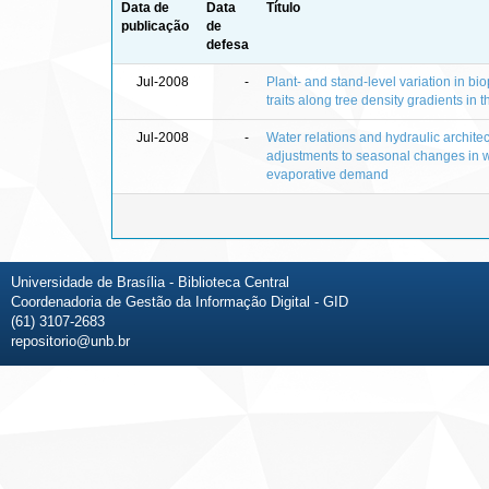
Data de
Data
Título
publicação
de
defesa
Jul-2008
-
Plant- and stand-level variation in bi
traits along tree density gradients in 
Jul-2008
-
Water relations and hydraulic architec
adjustments to seasonal changes in wa
evaporative demand
Universidade de Brasília - Biblioteca Central
Coordenadoria de Gestão da Informação Digital - GID
(61) 3107-2683
repositorio@unb.br