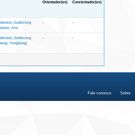
Orientador(es)
Coorientador(es)
ldstein, Guillermo
;
-
-
alazar, Ana
ldstein, Guillermo
;
-
-
hang, Yongjiang
;
Fale conosco
Sobre