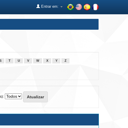
Entrar em:
S
T
U
V
W
X
Y
Z
s):