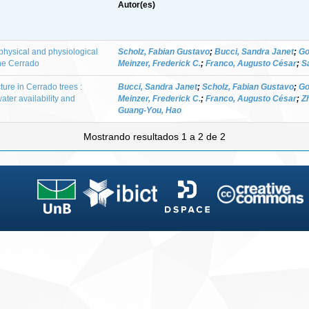
Autor(es)
ophysical and physiological
Scholz, Fabian Gustavo
;
Bucci, Sandra Janet
;
Go
the Cerrado
Meinzer, Frederick C.
;
Franco, Augusto César
;
S
ture in Cerrado trees :
Bucci, Sandra Janet
;
Scholz, Fabian Gustavo
;
Go
ter availability and
Meinzer, Frederick C.
;
Franco, Augusto César
;
Z
Guang-You, Hao
Mostrando resultados 1 a 2 de 2