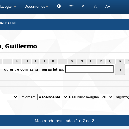
Navegar
Documentos
A-
A
A+
NAL DA UNB
, Guillermo
F
G
H
I
J
K
L
M
N
O
P
Q
R
ou entre com as primeiras letras:
Em ordem:
Resultados/Página
Registro(
Mostrando resultados 1 a 2 de 2