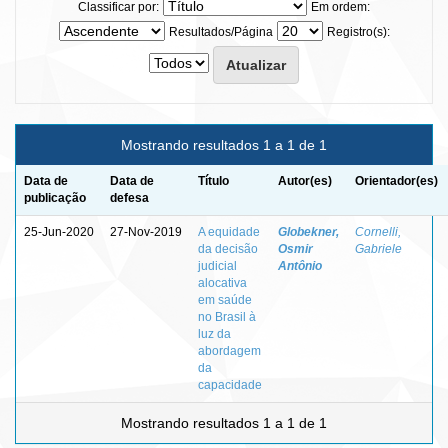
Classificar por:
Em ordem:
Resultados/Página
Registro(s):
Mostrando resultados 1 a 1 de 1
Data de
Data de
Título
Autor(es)
Orientador(es)
publicação
defesa
25-Jun-2020
27-Nov-2019
A equidade
Globekner,
Cornelli,
da decisão
Osmir
Gabriele
judicial
Antônio
alocativa
em saúde
no Brasil à
luz da
abordagem
da
capacidade
Mostrando resultados 1 a 1 de 1