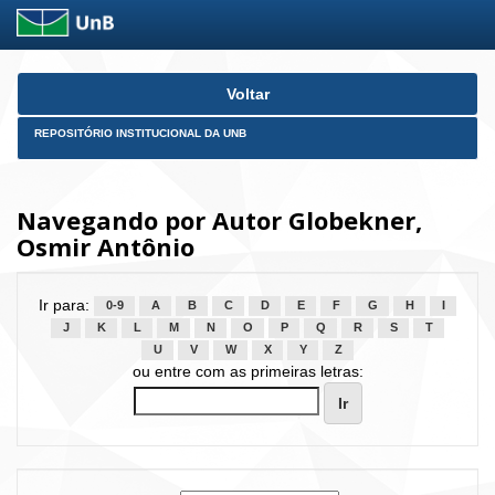
Skip
Voltar
navigation
REPOSITÓRIO INSTITUCIONAL DA UNB
Navegando por Autor Globekner,
Osmir Antônio
Ir para:
0-9
A
B
C
D
E
F
G
H
I
J
K
L
M
N
O
P
Q
R
S
T
U
V
W
X
Y
Z
ou entre com as primeiras letras: