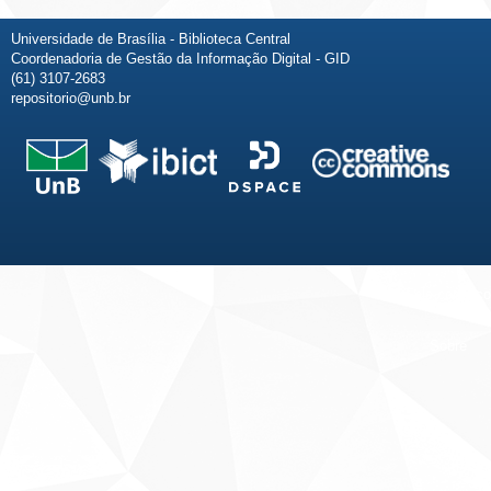
Universidade de Brasília - Biblioteca Central
Coordenadoria de Gestão da Informação Digital - GID
(61) 3107-2683
repositorio@unb.br
Fale conosco
Sobre