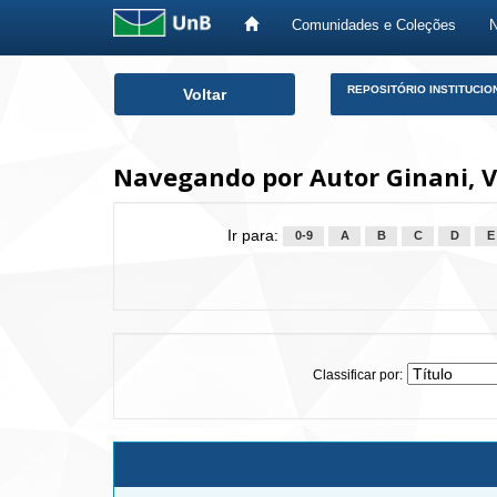
Comunidades e Coleções
Skip
REPOSITÓRIO INSTITUCIO
Voltar
navigation
Navegando por Autor Ginani, V
Ir para:
0-9
A
B
C
D
E
Classificar por: