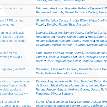
Silveira
;
Machado, Eleuza Rodrigues
a consumption : a
Falcomer, Ana Luísa
;
Riquette, Roberta Figueiredo 
Bernardo Romão de
;
Ginani, Verônica Cortez
;
Zando
ence (IRFP) : a new
Ginani, Verônica Cortez
;
Araújo, Wilma Maria Coelho
nable menus
Puppin
;
Botelho, Raquel Braz Assunção
eening of lactic acid
Leandro, Eliana dos Santos
;
Ginani, Verônica Cortez
in silage of different
Rodrigues de
;
Pereira, Odilon Gomes
;
Rose, Ester 
 beans, and artisanal
Helson Mário Martins do
;
Pratesi, Riccardo
;
Hecht, 
Cavalcanti, Marilia Hermes
;
Tavares, Caroline Stéfa
delines for the
Lima, Breno Ferreira Rocha
;
Alves, Bárbara Manuel
cording to AGREE II
Tavares, Noemia Urruth Leão
;
Lima, Rodrigo Fonse
Cortez
;
Reis, Tiago Marques dos
;
Santana, Rafael S
t happens globally?
Cupertino, Alessandra Fabrino
;
Ginani, Verônica Cor
Paula
;
Botelho, Raquel Braz Assunção
ication in hypertension
Pereira, Alayne Larissa Martins
;
Trombini, Raiza
;
Ba
ssages from a mobile
de Sousa
;
Stival, Marina Morato
;
Lima, Luciano Ram
e older adults in
Renata Puppin
;
Ginani, Verônica Cortez
;
Souza, Rafa
n and physical activity
Funghetto, Silvana Schwerz
t instrument for
Sarkis, Lívia Botelho da Silva
;
Camargo, Juliana Ter
ry cross-cultural validity
Diane
;
Nakano, Eduardo Yoshio
;
Ginani, Verônica Co