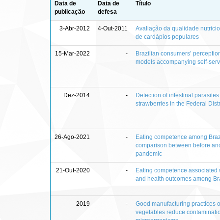
Data de
Data de
Título
publicação
defesa
3-Abr-2012
4-Out-2011
Avaliação da qualidade nutricion
de cardápios populares
15-Mar-2022
-
Brazilian consumers’ perceptio
models accompanying self-serv
Dez-2014
-
Detection of intestinal parasite
strawberries in the Federal Distri
26-Ago-2021
-
Eating competence among Brazil
comparison between before an
pandemic
21-Out-2020
-
Eating competence associated 
and health outcomes among Braz
2019
-
Good manufacturing practices o
vegetables reduce contaminati