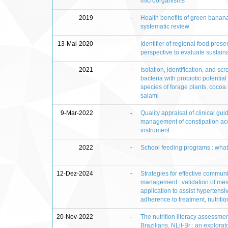
microorganisms
2019
-
Health benefits of green banan
systematic review
13-Mai-2020
-
Identifier of regional food pres
perspective to evaluate sustai
2021
-
Isolation, identification, and scr
bacteria with probiotic potential 
species of forage plants, cocoa
salami
9-Mar-2022
-
Quality appraisal of clinical gui
management of constipation ac
instrument
2022
-
School feeding programs : wha
12-Dez-2024
-
Strategies for effective commun
management : validation of me
application to assist hypertensiv
adherence to treatment, nutritio
20-Nov-2022
-
The nutrition literacy assessmen
Brazilians, NLit-Br : an explorato