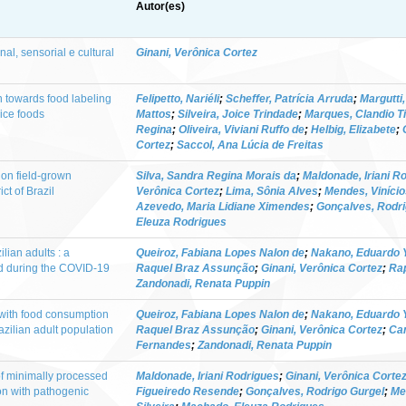
Autor(es)
al, sensorial e cultural
Ginani, Verônica Cortez
n towards food labeling
Felipetto, Nariéli
;
Scheffer, Patrícia Arruda
;
Margutti
ice foods
Mattos
;
Silveira, Joice Trindade
;
Marques, Clandio 
Regina
;
Oliveira, Viviani Ruffo de
;
Helbig, Elizabete
;
Cortez
;
Saccol, Ana Lúcia de Freitas
s on field-grown
Silva, Sandra Regina Morais da
;
Maldonade, Iriani R
ct of Brazil
Verônica Cortez
;
Lima, Sônia Alves
;
Mendes, Vinício
Azevedo, Maria Lidiane Ximendes
;
Gonçalves, Rodri
Eleuza Rodrigues
ian adults : a
Queiroz, Fabiana Lopes Nalon de
;
Nakano, Eduardo 
d during the COVID-19
Raquel Braz Assunção
;
Ginani, Verônica Cortez
;
Rap
Zandonadi, Renata Puppin
with food consumption
Queiroz, Fabiana Lopes Nalon de
;
Nakano, Eduardo 
ilian adult population
Raquel Braz Assunção
;
Ginani, Verônica Cortez
;
Can
Fernandes
;
Zandonadi, Renata Puppin
f minimally processed
Maldonade, Iriani Rodrigues
;
Ginani, Verônica Corte
on with pathogenic
Figueiredo Resende
;
Gonçalves, Rodrigo Gurgel
;
Me