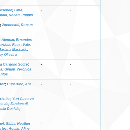
Resende
;
Lima,
-
-
nadi, Renata Puppin
;
Zandonadi, Renata
-
-
;
Alencar, Ernandes
-
-
Cardoso Paes
;
Vale,
Mariana Machado
;
ny Oliveira
la Cardoso Sodré
;
-
-
ca
;
Ginani, Verônica
antos
tez
;
Cupertino, Ana
-
-
rbalho, Yuri Gustavo
-
-
os de
;
Zandonadi,
ella Dusi de
;
uel
;
Gibbs, Heather
-
-
rtez
;
Aguiar, Aline