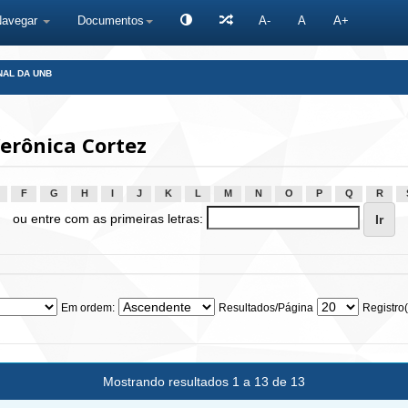
Navegar
Documentos
A-
A
A+
NAL DA UNB
erônica Cortez
F
G
H
I
J
K
L
M
N
O
P
Q
R
ou entre com as primeiras letras:
Em ordem:
Resultados/Página
Registro(
Mostrando resultados 1 a 13 de 13