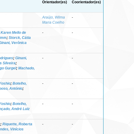
Orientador(es)
Coorientador(es)
Araújo, Wilma
-
Maria Coelho
, Karen Mello de
-
-
Timm
;
Storck, Cátia
Ginani, Verônica
odrigues
;
Ginani,
-
-
s Silveira
;
go Gurgel
;
Machado,
Yoshio
;
Botelho,
-
-
oso, António
;
Yoshio
;
Botelho,
-
-
çado, André Luiz
z
;
Riquette, Roberta
-
-
ndes, Vinícios