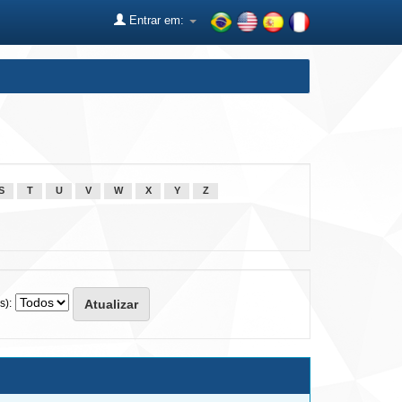
Entrar em:
S
T
U
V
W
X
Y
Z
s):