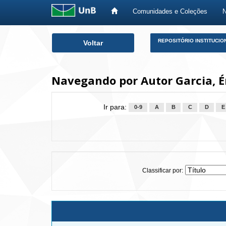
Comunidades e Coleções
Skip
REPOSITÓRIO INSTITUCIO
Voltar
navigation
Navegando por Autor Garcia, É
Ir para:
0-9
A
B
C
D
E
Classificar por: