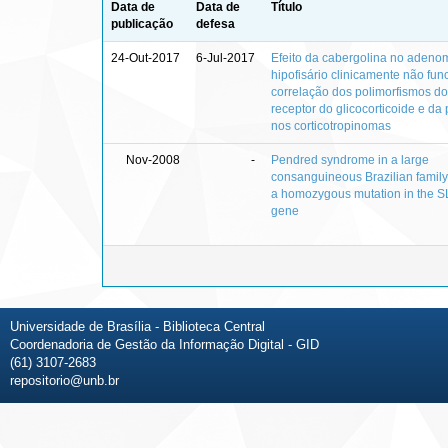
Data de
Data de
Título
publicação
defesa
24-Out-2017
6-Jul-2017
Efeito da cabergolina no adeno
hipofisário clinicamente não fun
correlação dos polimorfismos d
receptor do glicocorticoide e da 
nos corticotropinomas
Nov-2008
-
Pendred syndrome in a large
consanguineous Brazilian famil
a homozygous mutation in the 
gene
Universidade de Brasília - Biblioteca Central
Coordenadoria de Gestão da Informação Digital - GID
(61) 3107-2683
repositorio@unb.br