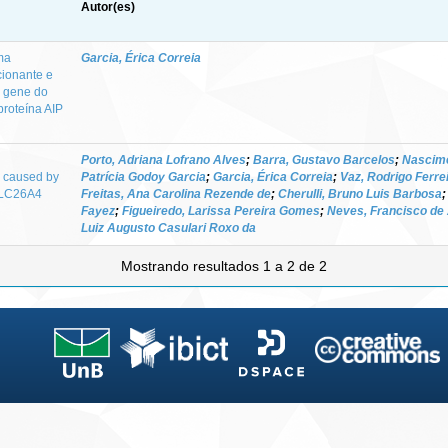
Autor(es)
ma
Garcia, Érica Correia
cionante e
o gene do
proteína AIP
Porto, Adriana Lofrano Alves
;
Barra, Gustavo Barcelos
;
Nascime
y caused by
Patrícia Godoy Garcia
;
Garcia, Érica Correia
;
Vaz, Rodrigo Ferre
SLC26A4
Freitas, Ana Carolina Rezende de
;
Cherulli, Bruno Luis Barbosa
Fayez
;
Figueiredo, Larissa Pereira Gomes
;
Neves, Francisco de
Luiz Augusto Casulari Roxo da
Mostrando resultados 1 a 2 de 2