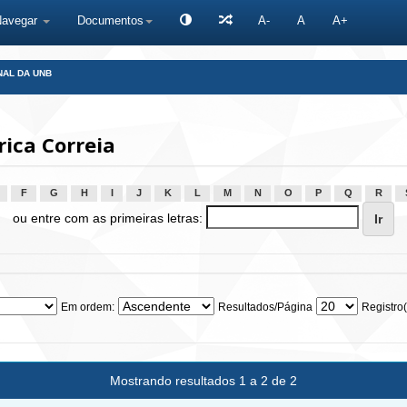
Navegar
Documentos
A-
A
A+
NAL DA UNB
rica Correia
F
G
H
I
J
K
L
M
N
O
P
Q
R
ou entre com as primeiras letras:
Em ordem:
Resultados/Página
Registro(
Mostrando resultados 1 a 2 de 2