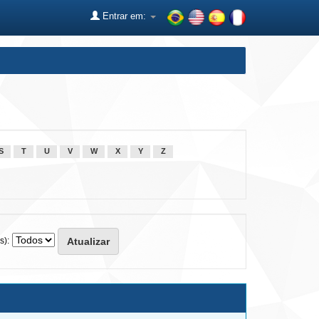
Entrar em:
S
T
U
V
W
X
Y
Z
s):