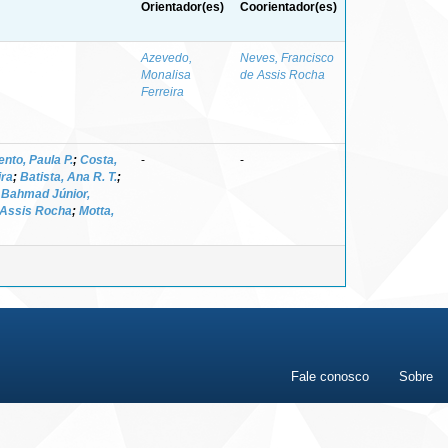
Orientador(es)
Coorientador(es)
Azevedo,
Neves, Francisco
Monalisa
de Assis Rocha
Ferreira
nto, Paula P.
;
Costa,
-
-
ira
;
Batista, Ana R. T.
;
;
Bahmad Júnior,
 Assis Rocha
;
Motta,
Fale conosco
Sobre