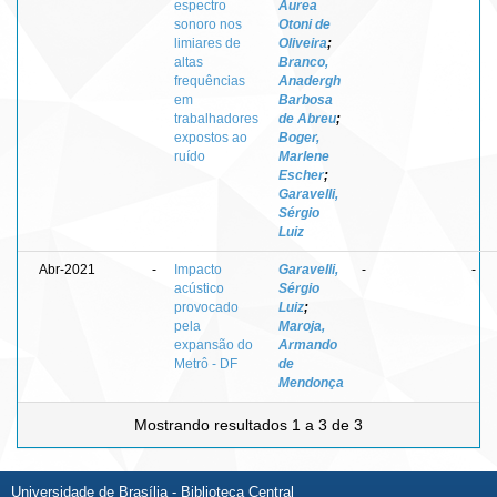
espectro
Áurea
sonoro nos
Otoni de
limiares de
Oliveira
;
altas
Branco,
frequências
Anadergh
em
Barbosa
trabalhadores
de Abreu
;
expostos ao
Boger,
ruído
Marlene
Escher
;
Garavelli,
Sérgio
Luiz
Abr-2021
-
Impacto
Garavelli,
-
-
acústico
Sérgio
provocado
Luiz
;
pela
Maroja,
expansão do
Armando
Metrô - DF
de
Mendonça
Mostrando resultados 1 a 3 de 3
Universidade de Brasília - Biblioteca Central