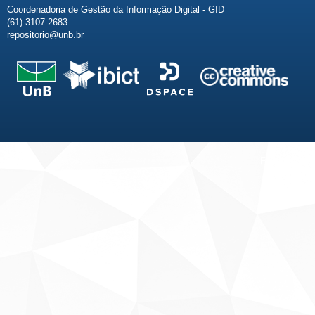
Coordenadoria de Gestão da Informação Digital - GID
(61) 3107-2683
repositorio@unb.br
Fale conosco
Sobre