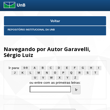
Skip
Voltar
navigation
REPOSITÓRIO INSTITUCIONAL DA UNB
Navegando por Autor Garavelli,
Sérgio Luiz
Ir para:
0-9
A
B
C
D
E
F
G
H
I
J
K
L
M
N
O
P
Q
R
S
T
U
V
W
X
Y
Z
ou entre com as primeiras letras: