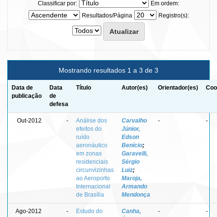
Classificar por:
Em ordem:
Resultados/Página
Registro(s):
Mostrando resultados 1 a 3 de 3
Data de
Data
Título
Autor(es)
Orientador(es)
Coo
publicação
de
defesa
Out-2012
-
Análise dos
Carvalho
-
-
efeitos do
Júnior,
ruído
Edson
aeronáutico
Benício
;
em zonas
Garavelli,
residenciais
Sérgio
circunvizinhas
Luiz
;
ao Aeroporto
Maroja,
Internacional
Armando
de Brasília
Mendonça
Ago-2012
-
Estudo do
Canha,
-
-