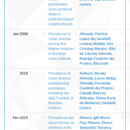
punishment :
Lenora
cross-sectional
study in
underprivileged
neighborhoods
Jan-2008
-
Prevalence of
Almeida, Patrícia
-
celiac disease
Lopes de
;
Gandolfi,
among first
Lenora
;
Modelli, Inês
degree relatives
Cristina
;
Martins, Rita
of Brazilian
de Cássia
;
Almeida,
celiac patients
Rodrigo Coutinho de
;
Pratesi, Riccardo
2018
-
Prevalence of
Selleski, Nicole
;
-
celiac disease
Almeida, Lucas Malta
;
predisposing
Almeida, Fernanda
genotypes,
Coutinho de
;
Pratesi,
including hla-
Claudia Beatriz
;
dq2.2 variant, in
Nóbrega, Yanna Karla
Brazilian
de Medeiros
;
Gandolfi,
children
Lenora
Fev-2015
-
Prevalência das
Ribeiro, Iglê Moura
-
várias formas de
Paz
;
Ribeiro, Álvaro
violência entre
Sebastião Teixeira
;