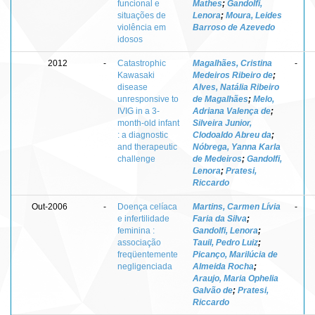
funcional e
Mathes
;
Gandolfi,
situações de
Lenora
;
Moura, Leides
violência em
Barroso de Azevedo
idosos
2012
-
Catastrophic
Magalhães, Cristina
-
Kawasaki
Medeiros Ribeiro de
;
disease
Alves, Natália Ribeiro
unresponsive to
de Magalhães
;
Melo,
IVIG in a 3-
Adriana Valença de
;
month-old infant
Silveira Junior,
: a diagnostic
Clodoaldo Abreu da
;
and therapeutic
Nóbrega, Yanna Karla
challenge
de Medeiros
;
Gandolfi,
Lenora
;
Pratesi,
Riccardo
Out-2006
-
Doença celíaca
Martins, Carmen Lívia
-
e infertilidade
Faria da Silva
;
feminina :
Gandolfi, Lenora
;
associação
Tauil, Pedro Luiz
;
freqüentemente
Picanço, Marilúcia de
negligenciada
Almeida Rocha
;
Araujo, Maria Ophelia
Galvão de
;
Pratesi,
Riccardo