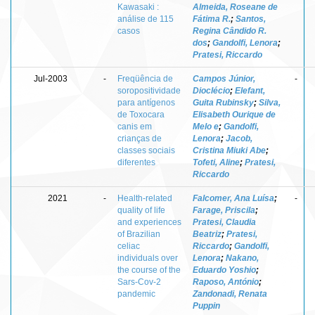
Kawasaki :
Almeida, Roseane de
análise de 115
Fátima R.
;
Santos,
casos
Regina Cândido R.
dos
;
Gandolfi, Lenora
;
Pratesi, Riccardo
Jul-2003
-
Freqüência de
Campos Júnior,
-
soropositividade
Dioclécio
;
Elefant,
para antígenos
Guita Rubinsky
;
Silva,
de Toxocara
Elisabeth Ourique de
canis em
Melo e
;
Gandolfi,
crianças de
Lenora
;
Jacob,
classes sociais
Cristina Miuki Abe
;
diferentes
Tofeti, Aline
;
Pratesi,
Riccardo
2021
-
Health-related
Falcomer, Ana Luísa
;
-
quality of life
Farage, Priscila
;
and experiences
Pratesi, Claudia
of Brazilian
Beatriz
;
Pratesi,
celiac
Riccardo
;
Gandolfi,
individuals over
Lenora
;
Nakano,
the course of the
Eduardo Yoshio
;
Sars-Cov-2
Raposo, António
;
pandemic
Zandonadi, Renata
Puppin