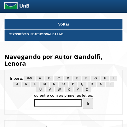
Skip
Voltar
navigation
REPOSITÓRIO INSTITUCIONAL DA UNB
Navegando por Autor Gandolfi,
Lenora
Ir para:
0-9
A
B
C
D
E
F
G
H
I
J
K
L
M
N
O
P
Q
R
S
T
U
V
W
X
Y
Z
ou entre com as primeiras letras: