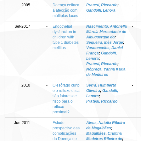
2005
-
Doença celíaca:
Pratesi, Riccardo
;
-
a afecção com
Gandolfi, Lenora
múltiplas faces
Set-2017
-
Endothelial
Nascimento, Antonella
-
dysfunction in
Márcia Mercadante de
children with
Albuquerque do
;
type 1 diabetes
Sequeira, Inês Jorge
;
mellitus
Vasconcelos, Daniel
França
;
Gandolfi,
Lenora
;
Pratesi, Riccardo
;
Nóbrega, Yanna Karla
de Medeiros
2010
-
O esôfago curto
Serra, Humberto
-
e o refluxo distal
Oliveira
;
Gandolfi,
são fatores de
Lenora
;
risco para o
Pratesi, Riccardo
refluxo
proximal?
Jun-2011
-
Estudo
Alves, Natália Ribeiro
-
prospectivo das
de Magalhães
;
complicações
Magalhães, Cristina
da Doença de
Medeiros Ribeiro de
;