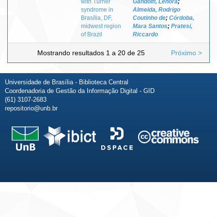
with Turner
Gandolfi, Lenora
;
syndrome in
Almeida, Rodrigo
Brasília, DF,
Coutinho de
;
Córdoba,
midwest region
Mara Santos
;
Pratesi,
of Brazil
Riccardo
Mostrando resultados 1 a 20 de 25
Próximo >
Universidade de Brasília - Biblioteca Central
Coordenadoria de Gestão da Informação Digital - GID
(61) 3107-2683
repositorio@unb.br
Fale conosco