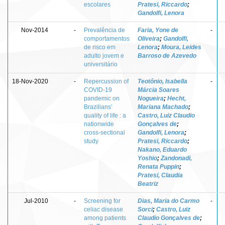
escolares
Pratesi, Riccardo
;
Gandolfi, Lenora
Nov-2014
-
Prevalência de
Faria, Yone de
-
comportamentos
Oliveira
;
Gandolfi,
de risco em
Lenora
;
Moura, Leides
adulto jovem e
Barroso de Azevedo
universitário
18-Nov-2020
-
Repercussion of
Teotônio, Isabella
-
COVID-19
Márcia Soares
pandemic on
Nogueira
;
Hecht,
Brazilians’
Mariana Machado
;
quality of life : a
Castro, Luiz Claudio
nationwide
Gonçalves de
;
cross-sectional
Gandolfi, Lenora
;
study
Pratesi, Riccardo
;
Nakano, Eduardo
Yoshio
;
Zandonadi,
Renata Puppin
;
Pratesi, Claudia
Beatriz
Jul-2010
-
Screening for
Dias, Maria do Carmo
-
celiac disease
Sorci
;
Castro, Luiz
among patients
Claudio Gonçalves de
;