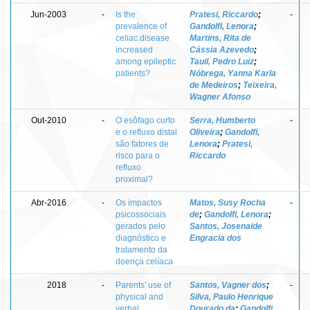
Jun-2003
-
Is the
Pratesi, Riccardo
;
-
prevalence of
Gandolfi, Lenora
;
celiac disease
Martins, Rita de
increased
Cássia Azevedo
;
among epileptic
Tauil, Pedro Luiz
;
patients?
Nóbrega, Yanna Karla
de Medeiros
;
Teixeira,
Wagner Afonso
Out-2010
-
O esôfago curto
Serra, Humberto
-
e o refluxo distal
Oliveira
;
Gandolfi,
são fatores de
Lenora
;
Pratesi,
risco para o
Riccardo
refluxo
proximal?
Abr-2016
-
Os impactos
Matos, Susy Rocha
-
psicossociais
de
;
Gandolfi, Lenora
;
gerados pelo
Santos, Josenaide
diagnóstico e
Engracia dos
tratamento da
doença celíaca
2018
-
Parents' use of
Santos, Vagner dos
;
-
physical and
Silva, Paulo Henrique
verbal
Dourado da
;
Gandolfi,