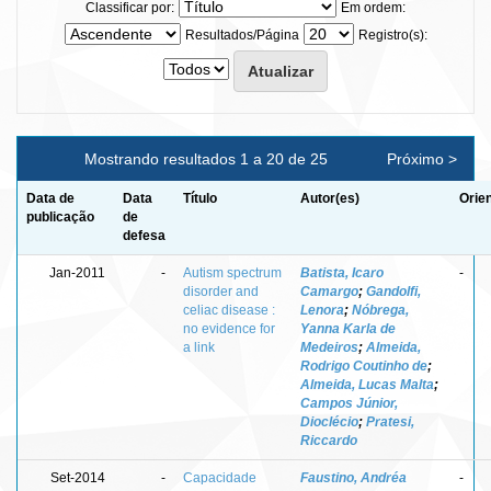
Classificar por:
Em ordem:
Resultados/Página
Registro(s):
Mostrando resultados 1 a 20 de 25
Próximo >
Data de
Data
Título
Autor(es)
Orie
publicação
de
defesa
Jan-2011
-
Autism spectrum
Batista, Icaro
-
disorder and
Camargo
;
Gandolfi,
celiac disease :
Lenora
;
Nóbrega,
no evidence for
Yanna Karla de
a link
Medeiros
;
Almeida,
Rodrigo Coutinho de
;
Almeida, Lucas Malta
;
Campos Júnior,
Dioclécio
;
Pratesi,
Riccardo
Set-2014
-
Capacidade
Faustino, Andréa
-