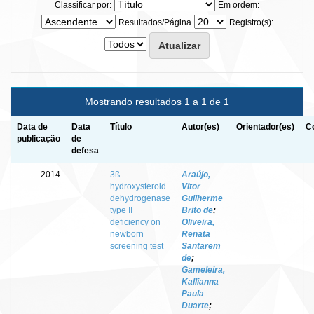
Classificar por:
Em ordem:
Resultados/Página
Registro(s):
Mostrando resultados 1 a 1 de 1
Data de
Data
Título
Autor(es)
Orientador(es)
C
publicação
de
defesa
2014
-
3ß-
Araújo,
-
-
hydroxysteroid
Vitor
dehydrogenase
Guilherme
type II
Brito de
;
deficiency on
Oliveira,
newborn
Renata
screening test
Santarem
de
;
Gameleira,
Kallianna
Paula
Duarte
;