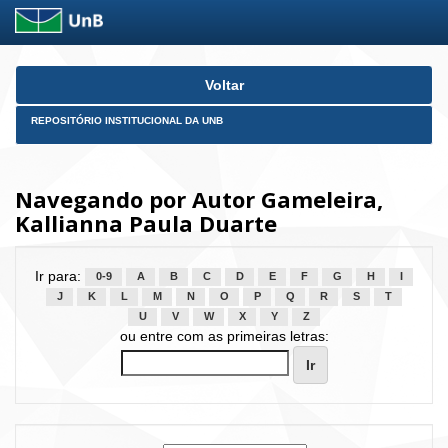
Skip
Voltar
navigation
REPOSITÓRIO INSTITUCIONAL DA UNB
Navegando por Autor Gameleira,
Kallianna Paula Duarte
Ir para:
0-9
A
B
C
D
E
F
G
H
I
J
K
L
M
N
O
P
Q
R
S
T
U
V
W
X
Y
Z
ou entre com as primeiras letras: