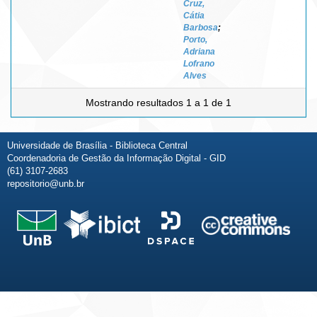
Cruz,
Cátia
Barbosa
;
Porto,
Adriana
Lofrano
Alves
Mostrando resultados 1 a 1 de 1
Universidade de Brasília - Biblioteca Central
Coordenadoria de Gestão da Informação Digital - GID
(61) 3107-2683
repositorio@unb.br
Fale conosco