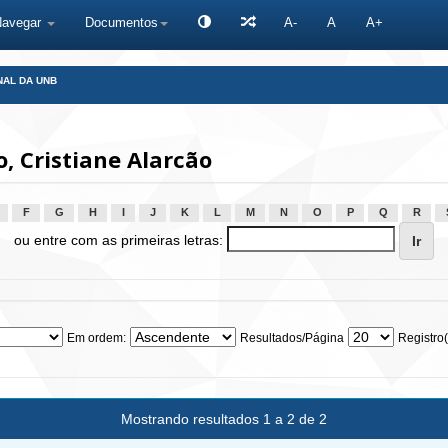
Navegar
Documentos
A-
A
A+
NAL DA UNB
, Cristiane Alarcão
F
G
H
I
J
K
L
M
N
O
P
Q
R
ou entre com as primeiras letras:
Em ordem:
Resultados/Página
Registro(
Mostrando resultados 1 a 2 de 2