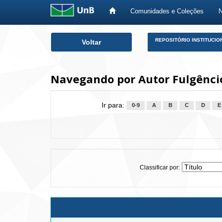
Comunidades e Coleções
Skip
REPOSITÓRIO INSTITUCIO
Voltar
navigation
Navegando por Autor Fulgêncio
Ir para:
0-9
A
B
C
D
E
Classificar por: