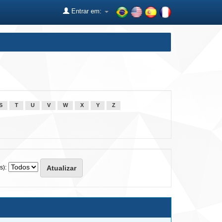
Entrar em:
S
T
U
V
W
X
Y
Z
s):