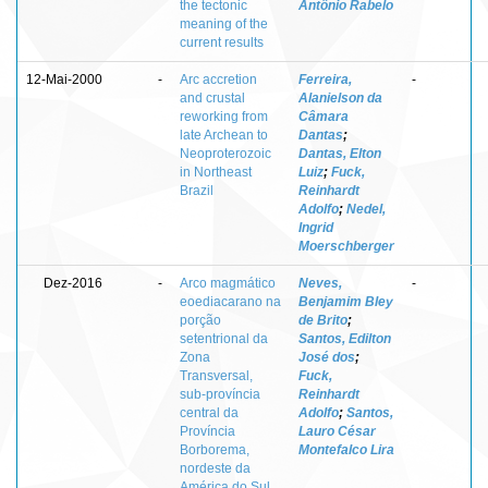
the tectonic
Antônio Rabelo
meaning of the
current results
12-Mai-2000
-
Arc accretion
Ferreira,
-
and crustal
Alanielson da
reworking from
Câmara
late Archean to
Dantas
;
Neoproterozoic
Dantas, Elton
in Northeast
Luiz
;
Fuck,
Brazil
Reinhardt
Adolfo
;
Nedel,
Ingrid
Moerschberger
Dez-2016
-
Arco magmático
Neves,
-
eoediacarano na
Benjamim Bley
porção
de Brito
;
setentrional da
Santos, Edilton
Zona
José dos
;
Transversal,
Fuck,
sub-província
Reinhardt
central da
Adolfo
;
Santos,
Província
Lauro César
Borborema,
Montefalco Lira
nordeste da
América do Sul