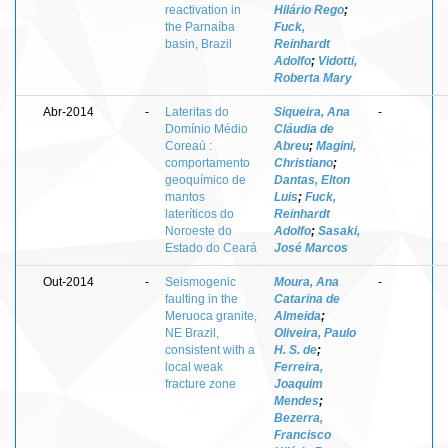
reactivation in
Hilário Rego
;
the Parnaíba
Fuck,
basin, Brazil
Reinhardt
Adolfo
;
Vidotti,
Roberta Mary
Abr-2014
-
Lateritas do
Siqueira, Ana
-
Domínio Médio
Cláudia de
Coreaú :
Abreu
;
Magini,
comportamento
Christiano
;
geoquímico de
Dantas, Elton
mantos
Luis
;
Fuck,
lateríticos do
Reinhardt
Noroeste do
Adolfo
;
Sasaki,
Estado do Ceará
José Marcos
Out-2014
-
Seismogenic
Moura, Ana
-
faulting in the
Catarina de
Meruoca granite,
Almeida
;
NE Brazil,
Oliveira, Paulo
consistent with a
H. S. de
;
local weak
Ferreira,
fracture zone
Joaquim
Mendes
;
Bezerra,
Francisco