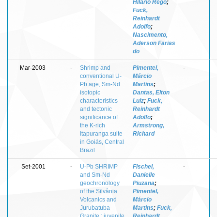
Hilário Rego
;
Fuck,
Reinhardt
Adolfo
;
Nascimento,
Aderson Farias
do
Mar-2003
-
Shrimp and
Pimentel,
-
conventional U-
Márcio
Pb age, Sm-Nd
Martins
;
isotopic
Dantas, Elton
characteristics
Luiz
;
Fuck,
and tectonic
Reinhardt
significance of
Adolfo
;
the K-rich
Armstrong,
Itapuranga suite
Richard
in Goiás, Central
Brazil
Set-2001
-
U-Pb SHRIMP
Fischel,
-
and Sm-Nd
Danielle
geochronology
Piuzana
;
of the Silvânia
Pimentel,
Volcanics and
Márcio
Jurubatuba
Martins
;
Fuck,
Granite : juvenile
Reinhardt