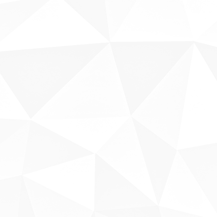
Fale conosco
Sobre