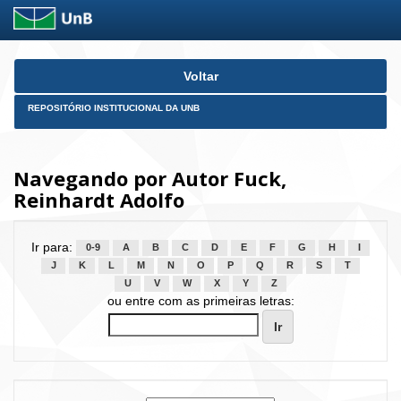
Skip
Voltar
navigation
REPOSITÓRIO INSTITUCIONAL DA UNB
Navegando por Autor Fuck,
Reinhardt Adolfo
Ir para:
0-9
A
B
C
D
E
F
G
H
I
J
K
L
M
N
O
P
Q
R
S
T
U
V
W
X
Y
Z
ou entre com as primeiras letras: