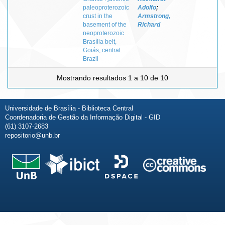
paleoproterozoic
Adolfo
;
crust in the
Armstrong,
basement of the
Richard
neoproterozoic
Brasília belt,
Goiás, central
Brazil
Mostrando resultados 1 a 10 de 10
Universidade de Brasília - Biblioteca Central
Coordenadoria de Gestão da Informação Digital - GID
(61) 3107-2683
repositorio@unb.br