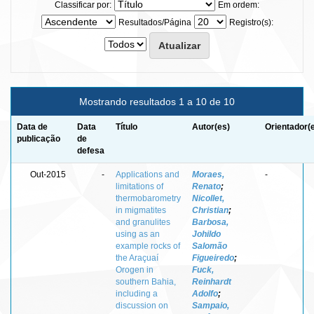
Classificar por:
Em ordem:
Resultados/Página
Registro(s):
Mostrando resultados 1 a 10 de 10
Data de
Data
Título
Autor(es)
Orientador(
publicação
de
defesa
Out-2015
-
Applications and
Moraes,
-
limitations of
Renato
;
thermobarometry
Nicollet,
in migmatites
Christian
;
and granulites
Barbosa,
using as an
Johildo
example rocks of
Salomão
the Araçuaí
Figueiredo
;
Orogen in
Fuck,
southern Bahia,
Reinhardt
including a
Adolfo
;
discussion on
Sampaio,