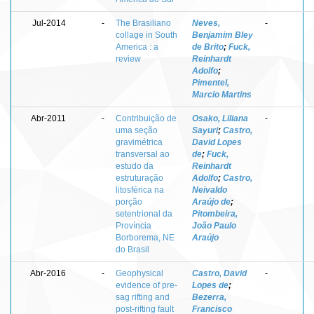
Jul-2014
-
The Brasiliano
Neves,
-
collage in South
Benjamim Bley
America : a
de Brito
;
Fuck,
review
Reinhardt
Adolfo
;
Pimentel,
Marcio Martins
Abr-2011
-
Contribuição de
Osako, Liliana
-
uma seção
Sayuri
;
Castro,
gravimétrica
David Lopes
transversal ao
de
;
Fuck,
estudo da
Reinhardt
estruturação
Adolfo
;
Castro,
litosférica na
Neivaldo
porção
Araújo de
;
setentrional da
Pitombeira,
Província
João Paulo
Borborema, NE
Araújo
do Brasil
Abr-2016
-
Geophysical
Castro, David
-
evidence of pre-
Lopes de
;
sag rifting and
Bezerra,
post-rifting fault
Francisco