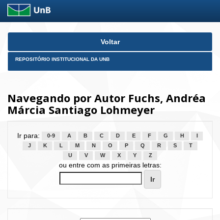
Skip
Voltar
navigation
REPOSITÓRIO INSTITUCIONAL DA UNB
Navegando por Autor Fuchs, Andréa
Márcia Santiago Lohmeyer
Ir para:
0-9
A
B
C
D
E
F
G
H
I
J
K
L
M
N
O
P
Q
R
S
T
U
V
W
X
Y
Z
ou entre com as primeiras letras: