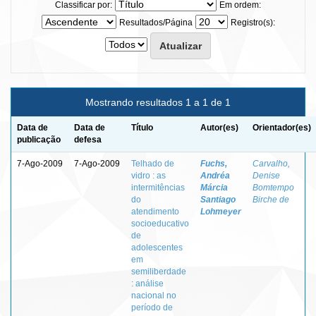
Classificar por:
Em ordem:
Resultados/Página
Registro(s):
Mostrando resultados 1 a 1 de 1
Data de
Data de
Título
Autor(es)
Orientador(es)
publicação
defesa
7-Ago-2009
7-Ago-2009
Telhado de
Fuchs,
Carvalho,
vidro : as
Andréa
Denise
intermitências
Márcia
Bomtempo
do
Santiago
Birche de
atendimento
Lohmeyer
socioeducativo
de
adolescentes
em
semiliberdade
: análise
nacional no
período de