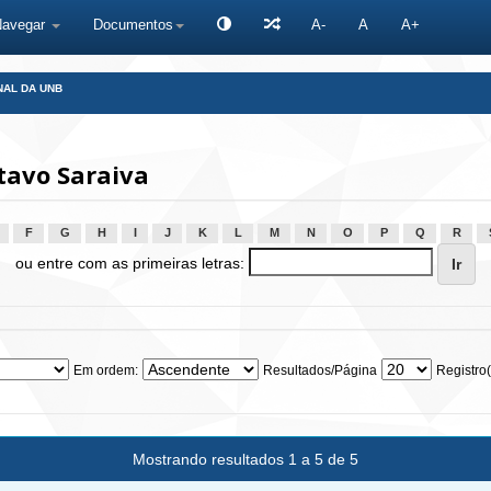
Navegar
Documentos
A-
A
A+
NAL DA UNB
tavo Saraiva
F
G
H
I
J
K
L
M
N
O
P
Q
R
ou entre com as primeiras letras:
Em ordem:
Resultados/Página
Registro(
Mostrando resultados 1 a 5 de 5