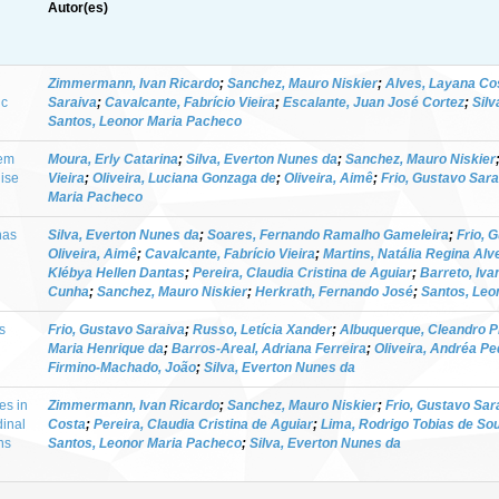
Autor(es)
Zimmermann, Ivan Ricardo
;
Sanchez, Mauro Niskier
;
Alves, Layana Co
ic
Saraiva
;
Cavalcante, Fabrício Vieira
;
Escalante, Juan José Cortez
;
Silv
Santos, Leonor Maria Pacheco
 em
Moura, Erly Catarina
;
Silva, Everton Nunes da
;
Sanchez, Mauro Niskier
lise
Vieira
;
Oliveira, Luciana Gonzaga de
;
Oliveira, Aimê
;
Frio, Gustavo Sara
Maria Pacheco
nas
Silva, Everton Nunes da
;
Soares, Fernando Ramalho Gameleira
;
Frio, 
Oliveira, Aimê
;
Cavalcante, Fabrício Vieira
;
Martins, Natália Regina Alv
Klébya Hellen Dantas
;
Pereira, Claudia Cristina de Aguiar
;
Barreto, Iva
Cunha
;
Sanchez, Mauro Niskier
;
Herkrath, Fernando José
;
Santos, Leo
s
Frio, Gustavo Saraiva
;
Russo, Letícia Xander
;
Albuquerque, Cleandro P
Maria Henrique da
;
Barros‑Areal, Adriana Ferreira
;
Oliveira, Andréa Pe
Firmino‑Machado, João
;
Silva, Everton Nunes da
es in
Zimmermann, Ivan Ricardo
;
Sanchez, Mauro Niskier
;
Frio, Gustavo Sar
dinal
Costa
;
Pereira, Claudia Cristina de Aguiar
;
Lima, Rodrigo Tobias de So
ns
Santos, Leonor Maria Pacheco
;
Silva, Everton Nunes da