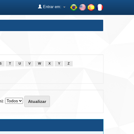
Entrar em:
S
T
U
V
W
X
Y
Z
s):