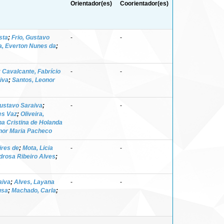
Orientador(es)
Coorientador(es)
sta
;
Frio, Gustavo
-
-
a, Everton Nunes da
;
;
Cavalcante, Fabrício
-
-
iva
;
Santos, Leonor
Gustavo Saraiva
;
-
-
es Vaz
;
Oliveira,
na Cristina de Holanda
nor Maria Pacheco
ires de
;
Mota, Licia
-
-
drosa Ribeiro Alves
;
aiva
;
Alves, Layana
-
-
usa
;
Machado, Carla
;