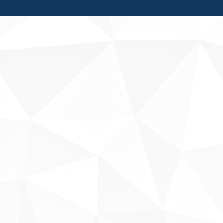
Fale conosco
Sobre