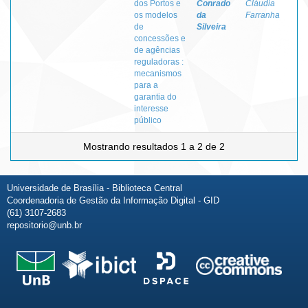
dos Portos e
Conrado
Cláudia
os modelos
da
Farranha
de
Silveira
concessões e
de agências
reguladoras :
mecanismos
para a
garantia do
interesse
público
Mostrando resultados 1 a 2 de 2
Universidade de Brasília - Biblioteca Central
Coordenadoria de Gestão da Informação Digital - GID
(61) 3107-2683
repositorio@unb.br