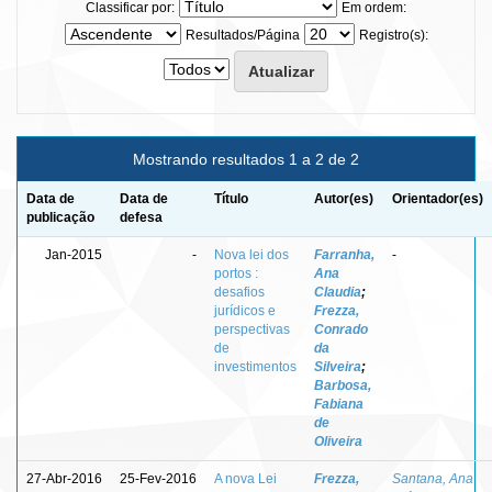
Classificar por:
Em ordem:
Resultados/Página
Registro(s):
Mostrando resultados 1 a 2 de 2
Data de
Data de
Título
Autor(es)
Orientador(es)
publicação
defesa
Jan-2015
-
Nova lei dos
Farranha,
-
portos :
Ana
desafios
Claudia
;
jurídicos e
Frezza,
perspectivas
Conrado
de
da
investimentos
Silveira
;
Barbosa,
Fabiana
de
Oliveira
27-Abr-2016
25-Fev-2016
A nova Lei
Frezza,
Santana, Ana