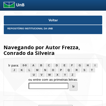
Skip
Voltar
navigation
REPOSITÓRIO INSTITUCIONAL DA UNB
Navegando por Autor Frezza,
Conrado da Silveira
Ir para:
0-9
A
B
C
D
E
F
G
H
I
J
K
L
M
N
O
P
Q
R
S
T
U
V
W
X
Y
Z
ou entre com as primeiras letras: