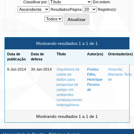
Classificar por:
Em ordem:
Resultados/Página
Registro(s):
Mostrando resultados 1 a 1 de 1
Data de
Data de
Título
Autor(es)
Orientador(es)
publicação
defesa
6-Jun-2014
30-Jan-2014
Arquitetura de
Freitas
Holanda,
coleta de
Filho,
Maristela Terto
dados para
Henrique
de
pesquisas de
Pereira
campo em
de
ambientes
computacionais
heterogêneos
Mostrando resultados 1 a 1 de 1