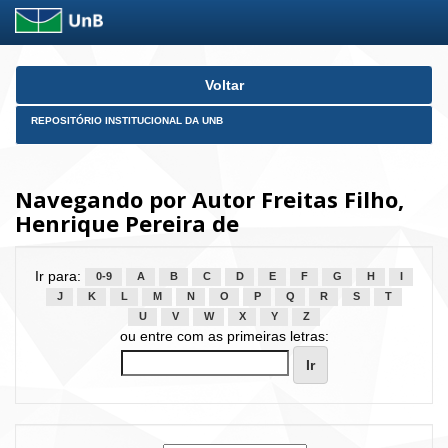
Skip
Voltar
navigation
REPOSITÓRIO INSTITUCIONAL DA UNB
Navegando por Autor Freitas Filho,
Henrique Pereira de
Ir para:
0-9
A
B
C
D
E
F
G
H
I
J
K
L
M
N
O
P
Q
R
S
T
U
V
W
X
Y
Z
ou entre com as primeiras letras: